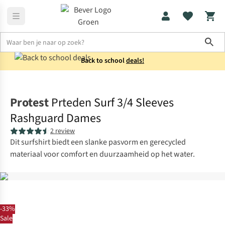
Sho
Back to school
deals!
Reiskleding
Strandkleding
Protest
Prteden Surf 3/4 Sleeves
Rashguard Dames
2 review
Dit surfshirt biedt een slanke pasvorm en gerecycled
materiaal voor comfort en duurzaamheid op het water.
-33%
Sale