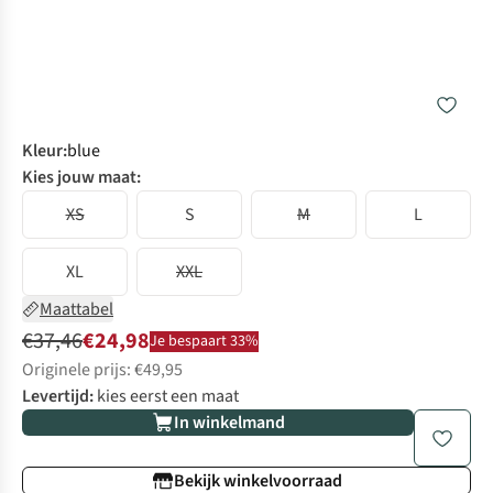
Kleur
:
blue
Kies jouw maat:
XS
S
M
L
XL
XXL
Maattabel
€37,46
€24,98
Je bespaart 33%
Originele prijs: €49,95
Levertijd:
kies eerst een maat
In winkelmand
Bekijk winkelvoorraad