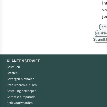
in
vo
jo
Dam
Reiskl
Strandk
KLANTENSERVICE
Bestellen
Betalen
Bezorgen & afhalen
Retourneren & ruilen
Bestelling herroepen
Garantie & reparatie
Actievoorwaarden