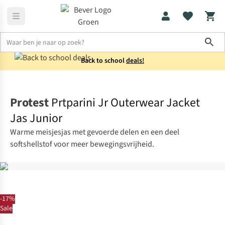
Sho
Back to school
deals!
Jassen
Winterjassen
Protest
Prtparini Jr Outerwear Jacket
Jas Junior
Warme meisjesjas met gevoerde delen en een deel
softshellstof voor meer bewegingsvrijheid.
-17%
Sale