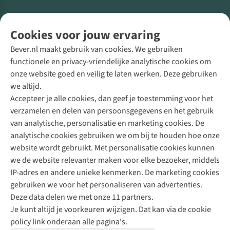
Volg ons voor meer Buiten
Cookies voor jouw ervaring
Bever.nl maakt gebruik van cookies. We gebruiken
functionele en privacy-vriendelijke analytische cookies om
onze website goed en veilig te laten werken. Deze gebruiken
Direct advies van een Buitenexpert
we altijd.
Accepteer je alle cookies, dan geef je toestemming voor het
+31 (0)85 888 50 88
verzamelen en delen van persoonsgegevens en het gebruik
+31 6 12 28 49 80
van analytische, personalisatie en marketing cookies. De
analytische cookies gebruiken we om bij te houden hoe onze
Contactformulier
website wordt gebruikt. Met personalisatie cookies kunnen
we de website relevanter maken voor elke bezoeker, middels
IP-adres en andere unieke kenmerken. De marketing cookies
Algeme
gebruiken we voor het personaliseren van advertenties.
voorwa
Deze data delen we met onze 11 partners.
|
Je kunt altijd je voorkeuren wijzigen. Dat kan via de cookie
Priva
policy link onderaan alle pagina's.