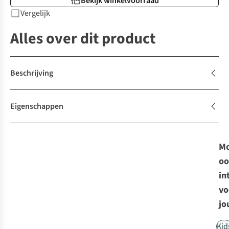
Bekijk winkelvoorraad
Vergelijk
Alles over dit product
Beschrijving
Eigenschappen
Mo
oo
in
vo
jo
Kid