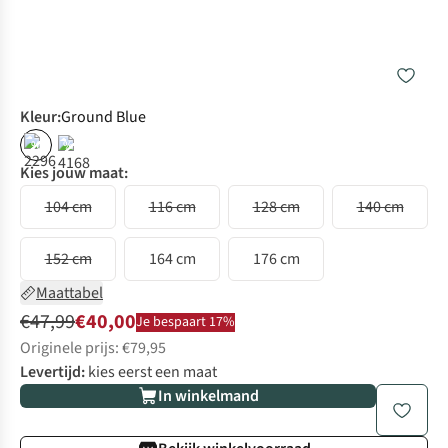
Kleur
:
Ground Blue
%
%
Kies jouw maat:
104 cm
116 cm
128 cm
140 cm
152 cm
164 cm
176 cm
Maattabel
€47,99
€40,00
Je bespaart 17%
Originele prijs: €79,95
Levertijd:
kies eerst een maat
In winkelmand