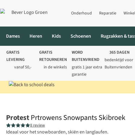
Onderhoud
Reparatie
Winke
Dames
Heren
Kids
Schoenen
Rugzakken & tas
GRATIS
GRATIS
WORD
365 DAGEN
LEVERING
RETOURNEREN
BUITENVRIEND
bedenktijd voor
vanaf 50,-
in de winkels
gratis 1 jaar extra
Buitenvrienden
garantie
Home
Heren
Skikleding
Skibroeken
Prtrowens Snowpants 
Protest
Prtrowens Snowpants Skibroek
8 review
Ideaal voor het snowboarden, skiën en langlaufen.