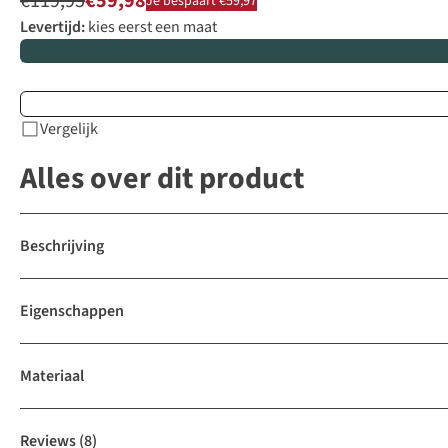
€119,95
€59,98
Je bespaart €59,97
Levertijd:
kies eerst een maat
Vergelijk
Alles over dit product
Beschrijving
Eigenschappen
Materiaal
Reviews
(8)