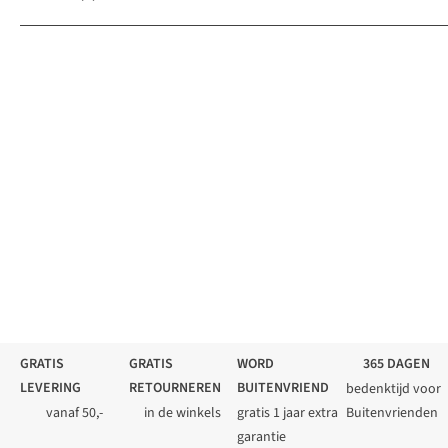
GRATIS
GRATIS
WORD
365 DAGEN
LEVERING
RETOURNEREN
BUITENVRIEND
bedenktijd voor
vanaf 50,-
in de winkels
gratis 1 jaar extra
Buitenvrienden
garantie