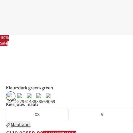
-50%
Sale
Kleur
:
dark green/green
%
%
%
Kies jouw maat:
XS
S
Maattabel