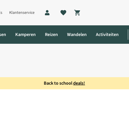
ls
Klantenservice
Shopping cart
sen
Kamperen
Reizen
Wandelen
Activiteiten
Back to school
deals!
Skibroek