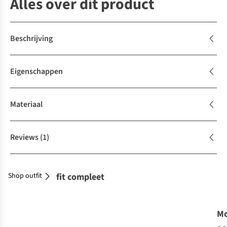
Alles over dit product
Beschrijving
Eigenschappen
Materiaal
Reviews
(1)
Shop outfit
Maak je outfit compleet
Mo