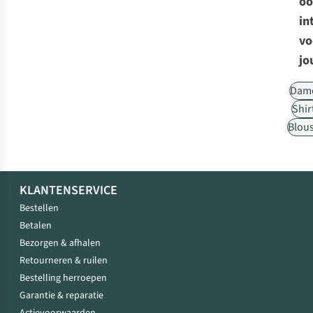
oo
in
vo
jo
Dam
Shir
Blou
KLANTENSERVICE
Bestellen
Betalen
Bezorgen & afhalen
Retourneren & ruilen
Bestelling herroepen
Garantie & reparatie