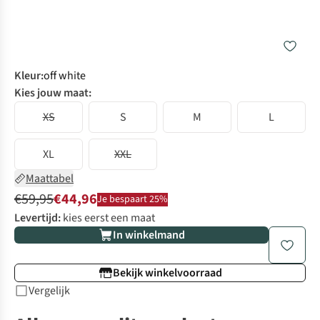
Kleur
:
off white
Kies jouw maat:
XS
S
M
L
XL
XXL
Maattabel
€59,95
€44,96
Je bespaart 25%
Levertijd:
kies eerst een maat
In winkelmand
Bekijk winkelvoorraad
Vergelijk