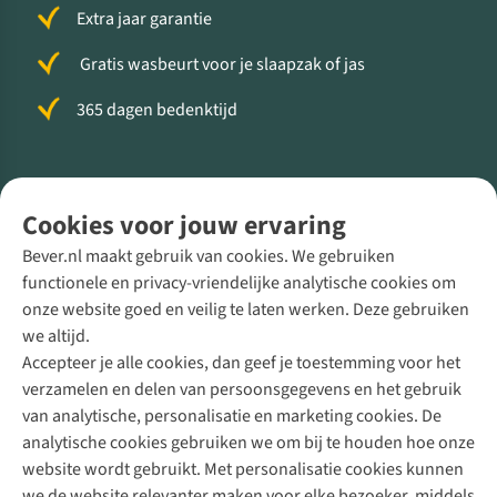
Extra jaar garantie
Gratis wasbeurt voor je slaapzak of jas
365 dagen bedenktijd
Volg ons voor meer Buiten
Cookies voor jouw ervaring
Bever.nl maakt gebruik van cookies. We gebruiken
functionele en privacy-vriendelijke analytische cookies om
onze website goed en veilig te laten werken. Deze gebruiken
Direct advies van een Buitenexpert
we altijd.
Accepteer je alle cookies, dan geef je toestemming voor het
+31 (0)85 888 50 88
verzamelen en delen van persoonsgegevens en het gebruik
+31 6 12 28 49 80
van analytische, personalisatie en marketing cookies. De
analytische cookies gebruiken we om bij te houden hoe onze
Contactformulier
website wordt gebruikt. Met personalisatie cookies kunnen
we de website relevanter maken voor elke bezoeker, middels