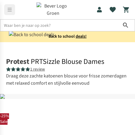
Sho
Back to school
deals!
Shirts
Blouses
Protest
PRTSizzle Blouse Dames
1 review
Draag deze zachte katoenen blouse voor frisse zomerdagen
met relaxed comfort en stijlvolle eenvoud
-25%
Sale