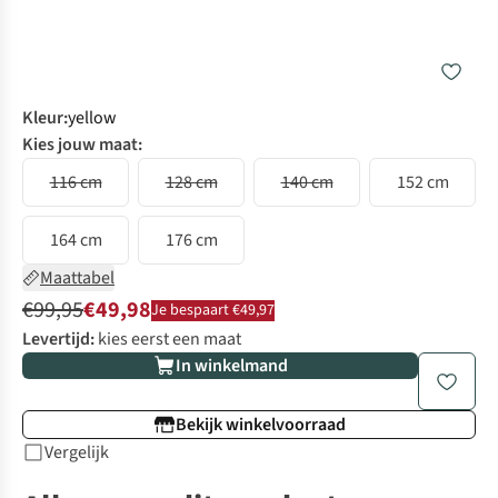
Kleur
:
yellow
Kies jouw maat:
116 cm
128 cm
140 cm
152 cm
164 cm
176 cm
Maattabel
€99,95
€49,98
Je bespaart €49,97
Levertijd:
kies eerst een maat
In winkelmand
Bekijk winkelvoorraad
Vergelijk