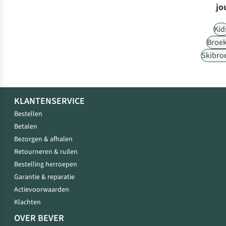
jo
Kid
Broe
Skibro
KLANTENSERVICE
Bestellen
Betalen
Bezorgen & afhalen
Retourneren & ruilen
Bestelling herroepen
Garantie & reparatie
Actievoorwaarden
Klachten
OVER BEVER