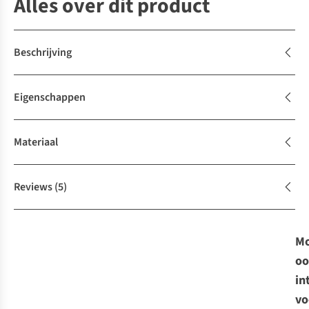
Alles over dit product
Beschrijving
Eigenschappen
Materiaal
Reviews
(5)
Mo
oo
in
vo