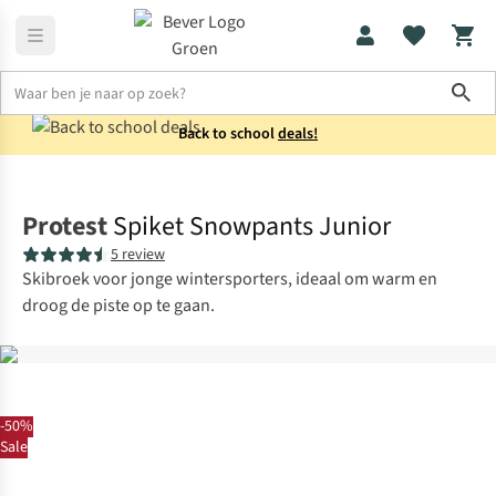
Sho
Back to school
deals!
Broeken
Skibroeken
Protest
Spiket Snowpants Junior
5 review
Skibroek voor jonge wintersporters, ideaal om warm en
droog de piste op te gaan.
-50%
Sale