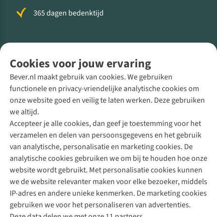
365 dagen bedenktijd
Volg ons voor meer Buiten
Cookies voor jouw ervaring
Bever.nl maakt gebruik van cookies. We gebruiken
functionele en privacy-vriendelijke analytische cookies om
onze website goed en veilig te laten werken. Deze gebruiken
Direct advies van een Buitenexpert
we altijd.
Accepteer je alle cookies, dan geef je toestemming voor het
+31 (0)85 888 50 88
verzamelen en delen van persoonsgegevens en het gebruik
+31 6 12 28 49 80
van analytische, personalisatie en marketing cookies. De
analytische cookies gebruiken we om bij te houden hoe onze
Contactformulier
website wordt gebruikt. Met personalisatie cookies kunnen
we de website relevanter maken voor elke bezoeker, middels
IP-adres en andere unieke kenmerken. De marketing cookies
Algeme
gebruiken we voor het personaliseren van advertenties.
voorwa
Deze data delen we met onze 11 partners.