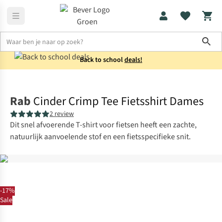
Sho
Back to school
deals!
Fietskleding
Fietsshirts
Rab
Cinder Crimp Tee Fietsshirt Dames
2 review
Dit snel afvoerende T-shirt voor fietsen heeft een zachte,
natuurlijk aanvoelende stof en een fietsspecifieke snit.
-17%
Sale