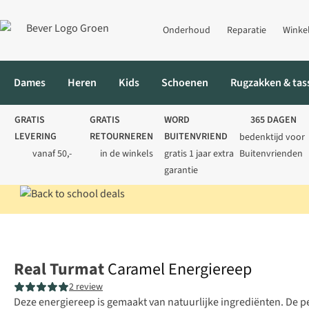
Onderhoud
Reparatie
Winke
Dames
Heren
Kids
Schoenen
Rugzakken & tas
GRATIS
GRATIS
WORD
365 DAGEN
LEVERING
RETOURNEREN
BUITENVRIEND
bedenktijd voor
vanaf 50,-
in de winkels
gratis 1 jaar extra
Buitenvrienden
garantie
Home
Voeding
Energierepen
Caramel Energiereep
Real Turmat
Caramel Energiereep
2 review
Deze energiereep is gemaakt van natuurlijke ingrediënten. De 