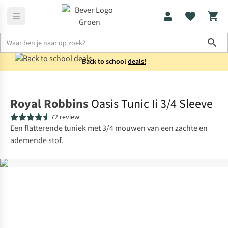
Sho
Back to school
deals!
Shirts
Blouses
Royal Robbins
Oasis Tunic Ii 3/4 Sleeve
72 review
Een flatterende tuniek met 3/4 mouwen van een zachte en
ademende stof.