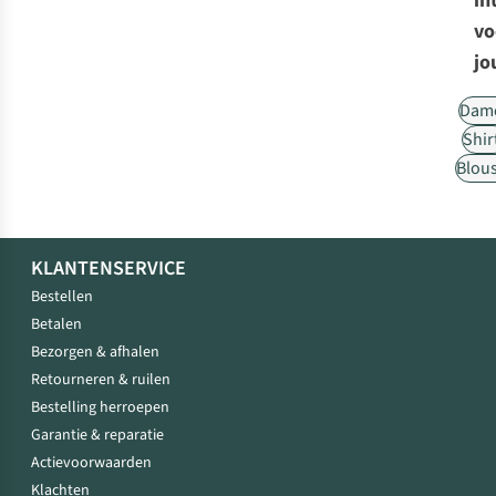
in
vo
jo
Dam
Shir
Blou
KLANTENSERVICE
Bestellen
Betalen
Bezorgen & afhalen
Retourneren & ruilen
Bestelling herroepen
Garantie & reparatie
Actievoorwaarden
Klachten