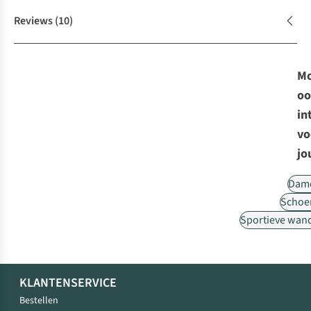
Reviews
(10)
Mo
oo
in
vo
jo
Dam
Schoe
Sportieve wan
KLANTENSERVICE
Bestellen