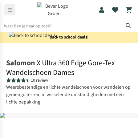
Sho
Back to school
deals!
Schoenen
Sportieve wandelschoenen
Salomon
X Ultra 360 Edge Gore-Tex
Wandelschoen Dames
10 review
Weersbestendige en lichte wandelschoen voor wandelen op
gemengd terrein in wisselende omstandigheden met een
lichte bepakking.