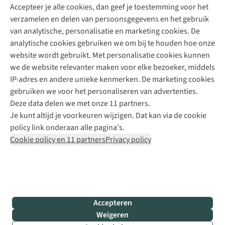
Accepteer je alle cookies, dan geef je toestemming voor het
+31 (0)85 888 50 88
verzamelen en delen van persoonsgegevens en het gebruik
+31 6 12 28 49 80
van analytische, personalisatie en marketing cookies. De
analytische cookies gebruiken we om bij te houden hoe onze
Contactformulier
website wordt gebruikt. Met personalisatie cookies kunnen
we de website relevanter maken voor elke bezoeker, middels
IP-adres en andere unieke kenmerken. De marketing cookies
Algeme
gebruiken we voor het personaliseren van advertenties.
voorwa
Deze data delen we met onze 11 partners.
|
Je kunt altijd je voorkeuren wijzigen. Dat kan via de cookie
Priva
policy link onderaan alle pagina's.
polic
Cookie policy en 11 partners
Privacy policy
|
Cook
polic
|
© 202
Accepteren
Bever
Weigeren
B.V. Al