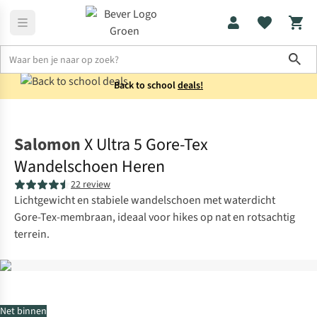
Sho
Back to school
deals!
Schoenen
Sportieve wandelschoenen
Salomon
X Ultra 5 Gore-Tex
Wandelschoen Heren
22 review
Lichtgewicht en stabiele wandelschoen met waterdicht
Gore-Tex-membraan, ideaal voor hikes op nat en rotsachtig
terrein.
Net binnen