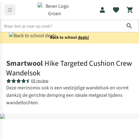
Sho
Back to school
deals!
Sokken
Wandelsokken
Smartwool
Hike Targeted Cushion Crew
Wandelsok
69 review
Deze merinomix-sok is een veelzijdige wandelsok en vormt
dankzij de gerichte demping een ideale metgezel tijdens
wandeltochten.