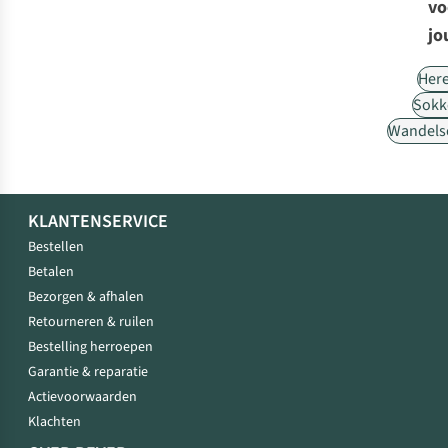
vo
jo
Her
Sokk
Wandels
KLANTENSERVICE
Bestellen
Betalen
Bezorgen & afhalen
Retourneren & ruilen
Bestelling herroepen
Garantie & reparatie
Actievoorwaarden
Klachten