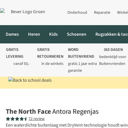
Onderhoud
Reparatie
Winke
Dames
Heren
Kids
Schoenen
Rugzakken & tas
GRATIS
GRATIS
WORD
365 DAGEN
LEVERING
RETOURNEREN
BUITENVRIEND
bedenktijd voor
vanaf 50,-
in de winkels
gratis 1 jaar extra
Buitenvrienden
garantie
Home
Heren
Jassen
Regenjassen
Antora Regenjas
The North Face
Antora Regenjas
72 review
Een waterdichte buitenlaag met DryVent-technologie houdt wind 