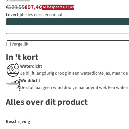
€129,95
€97,46
Je bespaart €32,49
Levertijd:
kies eerst een maat
Vergelijk
In 't kort
Waterdicht
Je blijft langdurig droog in een waterdichte jas, maar d
Winddicht
De stof laat geen wind door, maar ademt wel. Een waterdic
Alles over dit product
Beschrijving