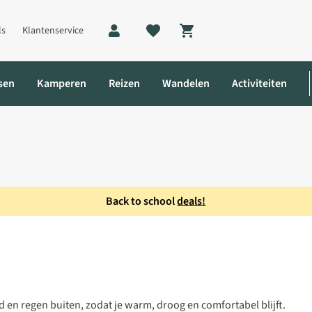
ls
Klantenservice
Shopping cart
sen
Kamperen
Reizen
Wandelen
Activiteiten
Back to school
deals!
en regen buiten, zodat je warm, droog en comfortabel blijft.