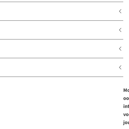
Mo
oo
in
vo
jo