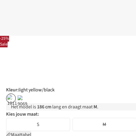
-25%
Sale
Kleur
:
light yellow/black
%
Het model is
186 cm
lang en draagt maat
M
.
Kies jouw maat:
S
M
Maattabel