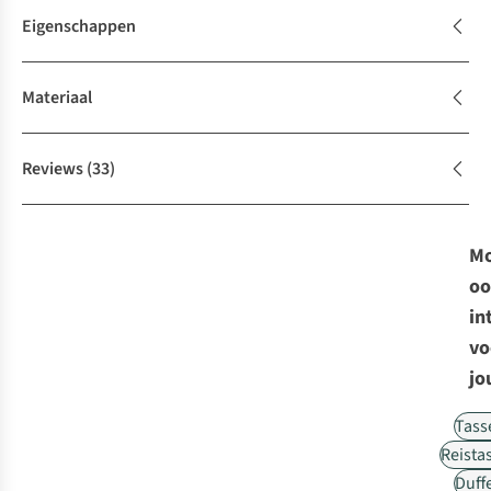
Eigenschappen
Materiaal
Reviews
(33)
Mo
oo
in
vo
jo
Tass
Reista
Duff