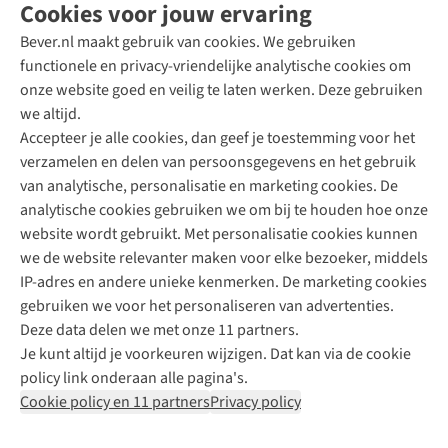
Cookies voor jouw ervaring
Bever.nl maakt gebruik van cookies. We gebruiken
functionele en privacy-vriendelijke analytische cookies om
onze website goed en veilig te laten werken. Deze gebruiken
Direct advies van een Buitenexpert
we altijd.
Accepteer je alle cookies, dan geef je toestemming voor het
+31 (0)85 888 50 88
verzamelen en delen van persoonsgegevens en het gebruik
+31 6 12 28 49 80
van analytische, personalisatie en marketing cookies. De
analytische cookies gebruiken we om bij te houden hoe onze
Contactformulier
website wordt gebruikt. Met personalisatie cookies kunnen
we de website relevanter maken voor elke bezoeker, middels
IP-adres en andere unieke kenmerken. De marketing cookies
Algeme
gebruiken we voor het personaliseren van advertenties.
voorwa
Deze data delen we met onze 11 partners.
|
Je kunt altijd je voorkeuren wijzigen. Dat kan via de cookie
Priva
policy link onderaan alle pagina's.
polic
Cookie policy en 11 partners
Privacy policy
|
Cook