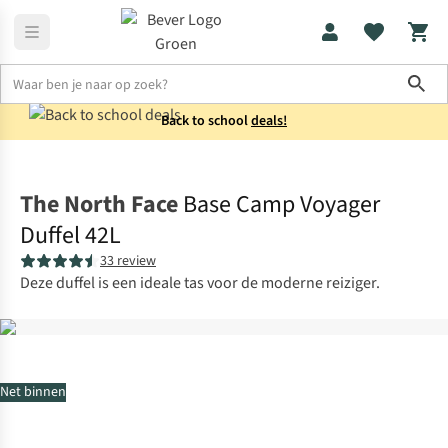
Sho
Back to school
deals!
Reistassen
Duffels
The North Face
Base Camp Voyager
Duffel 42L
33 review
Deze duffel is een ideale tas voor de moderne reiziger.
Net binnen