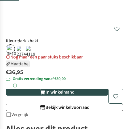
Kleur
:
dark khaki
%
%
Nog maar een paar stuks beschikbaar
Maattabel
€36,95
Gratis verzending vanaf €50,00
In winkelmand
Bekijk winkelvoorraad
Vergelijk
Alles over dit product