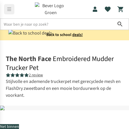
Sho
Back to school
deals!
Accessoires
Petten
The North Face
Embroidered Mudder
Trucker Pet
2 review
Stijlvolle en ademende truckerpet met gerecyclede mesh en
FlashDry zweetband en een mooie borduurwerk op de
voorkant.
Net binnen