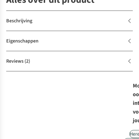
Beschrijving
Eigenschappen
Reviews
(2)
Mo
oo
in
vo
jo
Her