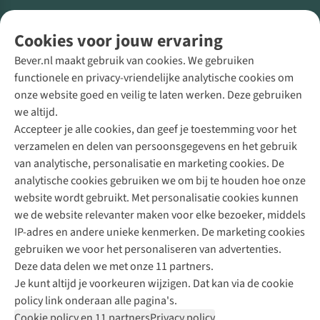
Volg ons voor meer Buiten
Cookies voor jouw ervaring
Bever.nl maakt gebruik van cookies. We gebruiken
functionele en privacy-vriendelijke analytische cookies om
onze website goed en veilig te laten werken. Deze gebruiken
Direct advies van een Buitenexpert
we altijd.
Accepteer je alle cookies, dan geef je toestemming voor het
+31 (0)85 888 50 88
verzamelen en delen van persoonsgegevens en het gebruik
+31 6 12 28 49 80
van analytische, personalisatie en marketing cookies. De
analytische cookies gebruiken we om bij te houden hoe onze
Contactformulier
website wordt gebruikt. Met personalisatie cookies kunnen
we de website relevanter maken voor elke bezoeker, middels
IP-adres en andere unieke kenmerken. De marketing cookies
Algeme
gebruiken we voor het personaliseren van advertenties.
voorwa
Deze data delen we met onze 11 partners.
|
Je kunt altijd je voorkeuren wijzigen. Dat kan via de cookie
Priva
policy link onderaan alle pagina's.
polic
Cookie policy en 11 partners
Privacy policy