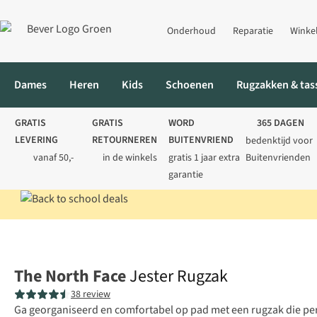
Onderhoud
Reparatie
Winke
Dames
Heren
Kids
Schoenen
Rugzakken & tas
GRATIS
GRATIS
WORD
365 DAGEN
LEVERING
RETOURNEREN
BUITENVRIEND
bedenktijd voor
vanaf 50,-
in de winkels
gratis 1 jaar extra
Buitenvrienden
garantie
Home
Rugzakken
Laptoprugzakken
Jester Rugzak
The North Face
Jester Rugzak
38 review
Ga georganiseerd en comfortabel op pad met een rugzak die per