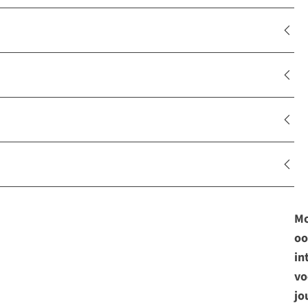
Mo
oo
in
vo
jo