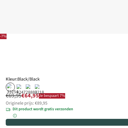
-7%
Kleur
:
Black/Black
%
%
%
€69,95
€64,95
Je bespaart 7%
Originele prijs: €89,95
Dit product wordt gratis verzonden