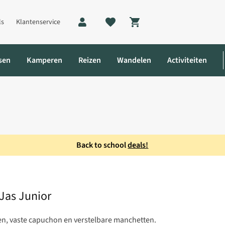
ls
Klantenservice
Shopping cart
sen
Kamperen
Reizen
Wandelen
Activiteiten
Back to school
deals!
Jas Junior
Jas Junior
n, vaste capuchon en verstelbare manchetten.