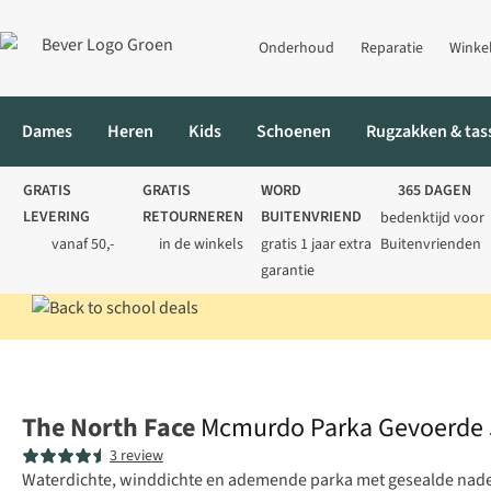
Onderhoud
Reparatie
Winke
Dames
Heren
Kids
Schoenen
Rugzakken & tas
GRATIS
GRATIS
WORD
365 DAGEN
LEVERING
RETOURNEREN
BUITENVRIEND
bedenktijd voor
vanaf 50,-
in de winkels
gratis 1 jaar extra
Buitenvrienden
garantie
Home
Kids
Jassen
Winterjassen
Mcmurdo Parka Gevoerde 
The North Face
Mcmurdo Parka Gevoerde 
3 review
Waterdichte, winddichte en ademende parka met gesealde nade