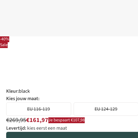
-40%
Sale
Kleur
:
black
Kies jouw maat:
EU 116-119
EU 124-129
€269,95
€161,97
Je bespaart €107,98
Levertijd:
kies eerst een maat