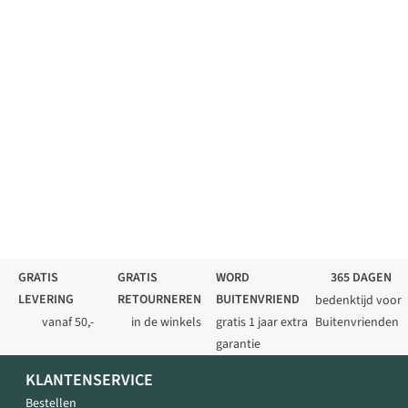
GRATIS
GRATIS
WORD
365 DAGEN
LEVERING
RETOURNEREN
BUITENVRIEND
bedenktijd voor
vanaf 50,-
in de winkels
gratis 1 jaar extra
Buitenvrienden
garantie
KLANTENSERVICE
Bestellen