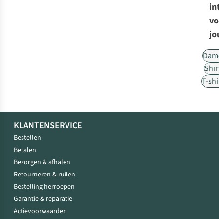
in
vo
jo
Dam
Shir
T-shi
KLANTENSERVICE
Bestellen
Betalen
Bezorgen & afhalen
Retourneren & ruilen
Bestelling herroepen
Garantie & reparatie
Actievoorwaarden