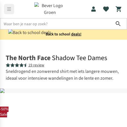
Sho
Back to school
deals!
Shirts
T-shirts
The North Face
Shadow Tee Dames
19 review
Sneldrogend en zonwerend shirt met iets langere mouwen,
ideaal voor intensieve wandelingen in de lente en zomer.
-50%
Sale