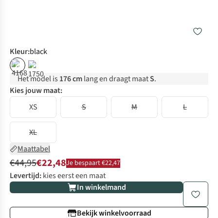
Kleur
:
black
%
%
Het model is
176 cm
lang en draagt maat
S
.
Kies jouw maat:
XS
S
M
L
XL
Maattabel
€44,95
€22,48
Je bespaart €22,47
Levertijd:
kies eerst een maat
In winkelmand
Bekijk winkelvoorraad