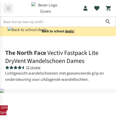
Sho
Back to school
deals!
Schoenen
Sportieve wandelschoenen
The North Face
Vectiv Fastpack Lite
DryVent Wandelschoen Dames
32 review
Lichtgewicht wandelschoenen met geavanceerde grip en
ondersteuning voor uitdagende wandeltochten.
-29%
Sale