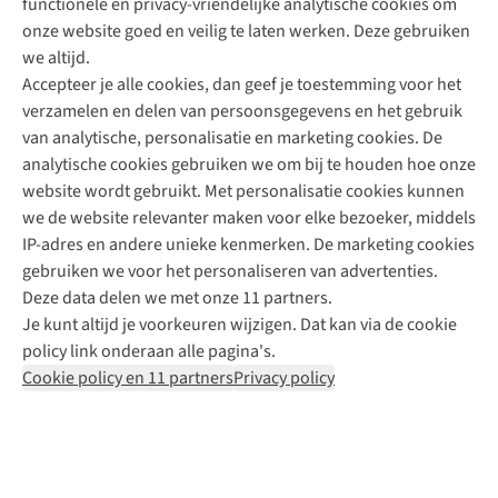
functionele en privacy-vriendelijke analytische cookies om
onze website goed en veilig te laten werken. Deze gebruiken
Direct advies van een Buitenexpert
we altijd.
Accepteer je alle cookies, dan geef je toestemming voor het
+31 (0)85 888 50 88
verzamelen en delen van persoonsgegevens en het gebruik
+31 6 12 28 49 80
van analytische, personalisatie en marketing cookies. De
analytische cookies gebruiken we om bij te houden hoe onze
Contactformulier
website wordt gebruikt. Met personalisatie cookies kunnen
we de website relevanter maken voor elke bezoeker, middels
IP-adres en andere unieke kenmerken. De marketing cookies
Algeme
gebruiken we voor het personaliseren van advertenties.
voorwa
Deze data delen we met onze 11 partners.
|
Je kunt altijd je voorkeuren wijzigen. Dat kan via de cookie
Priva
policy link onderaan alle pagina's.
polic
Cookie policy en 11 partners
Privacy policy
|
Cook
polic
|
© 202