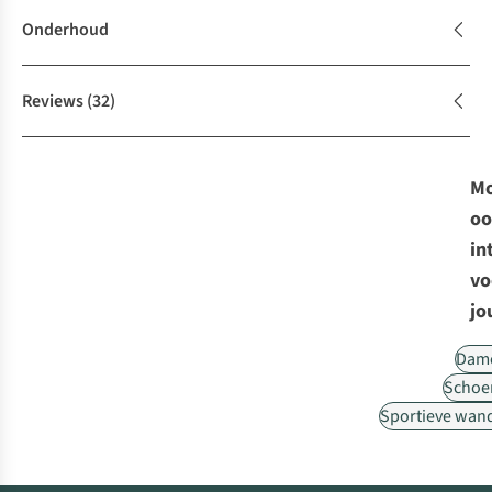
Onderhoud
Reviews
(32)
Mo
oo
in
vo
jo
Dam
Schoe
Sportieve wan