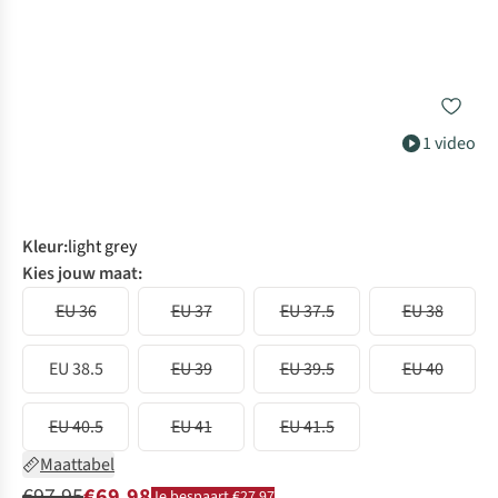
1 video
Kleur
:
light grey
Kies jouw maat:
EU 36
EU 37
EU 37.5
EU 38
EU 38.5
EU 39
EU 39.5
EU 40
EU 40.5
EU 41
EU 41.5
Maattabel
€97,95
€69,98
Je bespaart €27,97