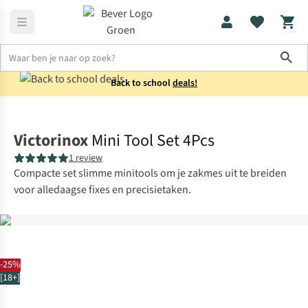
Sho
Back to school
deals!
Messen & multitools
Multitools
Victorinox
Mini Tool Set 4Pcs
1 review
Compacte set slimme minitools om je zakmes uit te breiden
voor alledaagse fixes en precisietaken.
-25%
[18+]