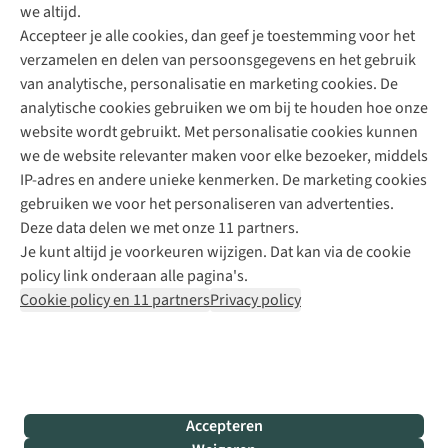
we altijd.
Accepteer je alle cookies, dan geef je toestemming voor het
+31 (0)85 888 50 88
verzamelen en delen van persoonsgegevens en het gebruik
+31 6 12 28 49 80
van analytische, personalisatie en marketing cookies. De
analytische cookies gebruiken we om bij te houden hoe onze
Contactformulier
website wordt gebruikt. Met personalisatie cookies kunnen
we de website relevanter maken voor elke bezoeker, middels
IP-adres en andere unieke kenmerken. De marketing cookies
Algeme
gebruiken we voor het personaliseren van advertenties.
voorwa
Deze data delen we met onze 11 partners.
|
Je kunt altijd je voorkeuren wijzigen. Dat kan via de cookie
Priva
policy link onderaan alle pagina's.
polic
Cookie policy en 11 partners
Privacy policy
|
Cook
polic
|
© 202
Accepteren
Bever