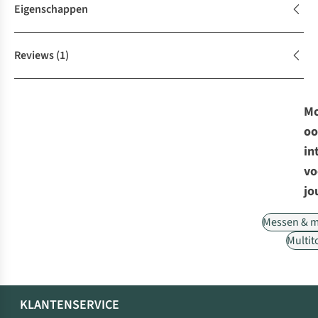
Eigenschappen
Reviews
(1)
Mo
oo
in
vo
jo
Messen & m
Multit
KLANTENSERVICE