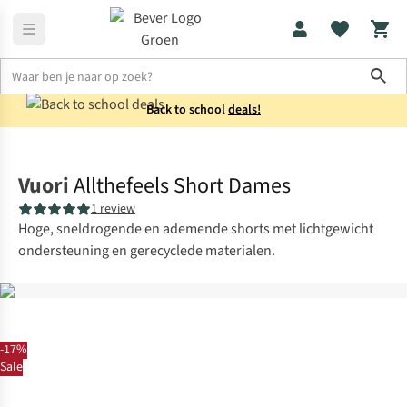
Sho
Back to school
deals!
Sportkleding
Sportleggings
Vuori
Allthefeels Short Dames
1 review
Hoge, sneldrogende en ademende shorts met lichtgewicht
ondersteuning en gerecyclede materialen.
-17%
Sale