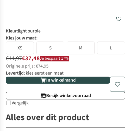
Kleur
:
light purple
Kies jouw maat:
XS
S
M
L
€44,97
€37,48
Je bespaart 17%
Originele prijs: €74,95
Levertijd:
kies eerst een maat
In winkelmand
Bekijk winkelvoorraad
Vergelijk
Alles over dit product