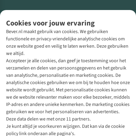
Volg ons voor meer Buiten
Cookies voor jouw ervaring
Bever.nl maakt gebruik van cookies. We gebruiken
functionele en privacy-vriendelijke analytische cookies om
onze website goed en veilig te laten werken. Deze gebruiken
Direct advies van een Buitenexpert
we altijd.
Accepteer je alle cookies, dan geef je toestemming voor het
+31 (0)85 888 50 88
verzamelen en delen van persoonsgegevens en het gebruik
+31 6 12 28 49 80
van analytische, personalisatie en marketing cookies. De
analytische cookies gebruiken we om bij te houden hoe onze
Contactformulier
website wordt gebruikt. Met personalisatie cookies kunnen
we de website relevanter maken voor elke bezoeker, middels
IP-adres en andere unieke kenmerken. De marketing cookies
Algeme
gebruiken we voor het personaliseren van advertenties.
voorwa
Deze data delen we met onze 11 partners.
|
Je kunt altijd je voorkeuren wijzigen. Dat kan via de cookie
Priva
policy link onderaan alle pagina's.