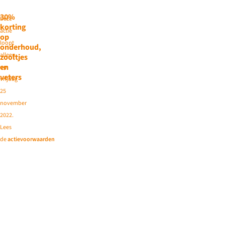
30%
Deze
korting
actie
op
loopt
onderhoud,
alleen
zooltjes
en
op
veters
vrijdag
25
november
2022.
Lees
de
actievoorwaarden