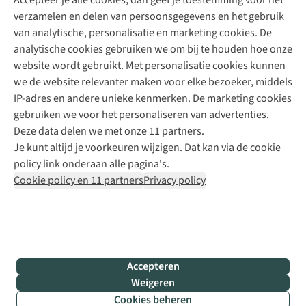
Accepteer je alle cookies, dan geef je toestemming voor het
+31 (0)85 888 50 88
verzamelen en delen van persoonsgegevens en het gebruik
+31 6 12 28 49 80
van analytische, personalisatie en marketing cookies. De
analytische cookies gebruiken we om bij te houden hoe onze
Contactformulier
website wordt gebruikt. Met personalisatie cookies kunnen
we de website relevanter maken voor elke bezoeker, middels
IP-adres en andere unieke kenmerken. De marketing cookies
Algeme
gebruiken we voor het personaliseren van advertenties.
voorwa
Deze data delen we met onze 11 partners.
|
Je kunt altijd je voorkeuren wijzigen. Dat kan via de cookie
Priva
policy link onderaan alle pagina's.
polic
Cookie policy en 11 partners
Privacy policy
|
Cook
polic
|
© 202
Accepteren
Bever
Weigeren
B.V. Al
Cookies beheren
rights