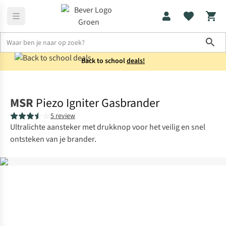
Sho
Back to school
deals!
Koken
Kooktoestellen
MSR
Piezo Igniter Gasbrander
5 review
Ultralichte aansteker met drukknop voor het veilig en snel
ontsteken van je brander.