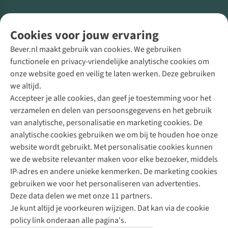
Volg ons voor meer Buiten
Cookies voor jouw ervaring
Bever.nl maakt gebruik van cookies. We gebruiken
functionele en privacy-vriendelijke analytische cookies om
onze website goed en veilig te laten werken. Deze gebruiken
Direct advies van een Buitenexpert
we altijd.
Accepteer je alle cookies, dan geef je toestemming voor het
+31 (0)85 888 50 88
verzamelen en delen van persoonsgegevens en het gebruik
+31 6 12 28 49 80
van analytische, personalisatie en marketing cookies. De
analytische cookies gebruiken we om bij te houden hoe onze
Contactformulier
website wordt gebruikt. Met personalisatie cookies kunnen
we de website relevanter maken voor elke bezoeker, middels
IP-adres en andere unieke kenmerken. De marketing cookies
Algeme
gebruiken we voor het personaliseren van advertenties.
voorwa
Deze data delen we met onze 11 partners.
|
Je kunt altijd je voorkeuren wijzigen. Dat kan via de cookie
Priva
policy link onderaan alle pagina's.