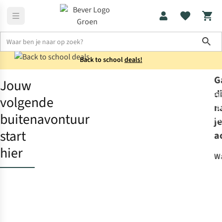
Sho
Back to school
deals!
G
Jouw
Home
Blog
d
Fil
volgende
n
5
buitenavontuur
art
je
start
a
hier
W