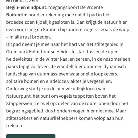
Afstand:
7,5 km
Begin- en eindpunt:
toegangspoort De Vroente
Buitentip:
houd er rekening mee dat dit pad in het
broedseizoen tijdelijk gesloten is. Dan krijgt de natuur hier
even voorrang en kunnen bijzondere vogels – zoals de wulp
– in alle rust broeden.
Dit pad neemt je mee naar het hart van het stiltegebied in
Grenspark Kalmthoutse Heide. Je start tussen de open
heidevlaktes: in de winter kaal en sereen, in de nazomer een
paars tapijt vol leven. Je wandelt hier door een dynamisch
landschap van duinmassieven waar snelle loopkevers,
solitaire bomen en eindeloze vlaktes je vergezellen.
Onderweg stuit je op de nieuwe uitkijktoren van
Natuurpunt, hét punt om vogels te spotten boven het
Stappersven. Let wel op: delen van de route lopen door het
begrazingsgebied, dus honden mogen hier niet mee. Maar
stiltezoekers en natuurliefhebbers komen volop aan hun
trekken.