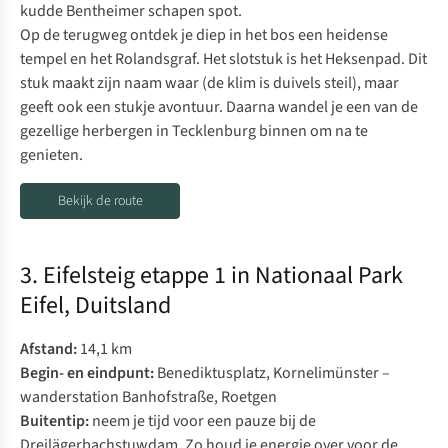
kudde Bentheimer schapen spot.
Op de terugweg ontdek je diep in het bos een heidense
tempel en het Rolandsgraf. Het slotstuk is het Heksenpad. Dit
stuk maakt zijn naam waar (de klim is duivels steil), maar
geeft ook een stukje avontuur. Daarna wandel je een van de
gezellige herbergen in Tecklenburg binnen om na te
genieten.
Bekijk de route
3. Eifelsteig etappe 1 in Nationaal Park
Eifel, Duitsland
Afstand:
14,1 km
Begin- en eindpunt:
Benediktusplatz, Kornelimünster –
wanderstation Banhofstraße, Roetgen
Buitentip:
neem je tijd voor een pauze bij de
Dreilägerbachstuwdam. Zo houd je energie over voor de