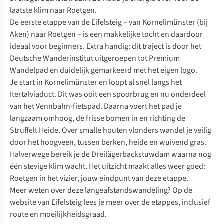
laatste klim naar Roetgen.
De eerste etappe van de Eifelsteig – van Kornelimünster (bij
Aken) naar Roetgen – is een makkelijke tocht en daardoor
ideaal voor beginners. Extra handig: dit traject is door het
Deutsche Wanderinstitut uitgeroepen tot Premium
Wandelpad en duidelijk gemarkeerd met het eigen logo.
Je start in Kornelimünster en loopt al snel langs het
Itertalviaduct. Dit was ooit een spoorbrug en nu onderdeel
van het Vennbahn-fietspad. Daarna voert het pad je
langzaam omhoog, de frisse bomen in en richting de
Struffelt Heide. Over smalle houten vlonders wandel je veilig
door het hoogveen, tussen berken, heide en wuivend gras.
Halverwege bereik je de Dreilägerbackstuwdam waarna nog
één stevige klim wacht. Het uitzicht maakt alles weer goed:
Roetgen in het vizier, jouw eindpunt van deze etappe.
Meer weten over deze langeafstandswandeling? Op de
website van Eifelsteig lees je meer over de etappes
, inclusief
route en moeilijkheidsgraad.