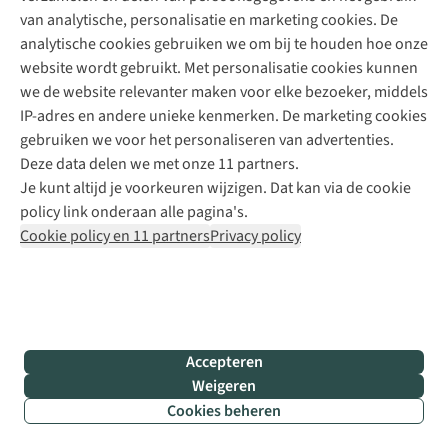
door
van analytische, personalisatie en marketing cookies. De
“Klein
analytische cookies gebruiken we om bij te houden hoe onze
Zwitserland”
,
website wordt gebruikt. Met personalisatie cookies kunnen
met
we de website relevanter maken voor elke bezoeker, middels
haar
IP-adres en andere unieke kenmerken. De marketing cookies
surrealistische
gebruiken we voor het personaliseren van advertenties.
rotsformaties,
Deze data delen we met onze 11 partners.
betoverende
Je kunt altijd je voorkeuren wijzigen. Dat kan via de cookie
bossen
policy link onderaan alle pagina's.
en
Cookie policy en 11 partners
Privacy policy
weidse
uitzichten.
De
Westweg
,
Duitsland:
Accepteren
de
Weigeren
klassieker
Cookies beheren
van