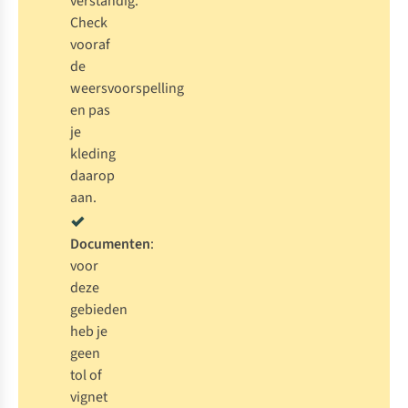
verstandig.
Check
vooraf
de
weersvoorspelling
en pas
je
kleding
daarop
aan.
Documenten
:
voor
deze
gebieden
heb je
geen
tol of
vignet