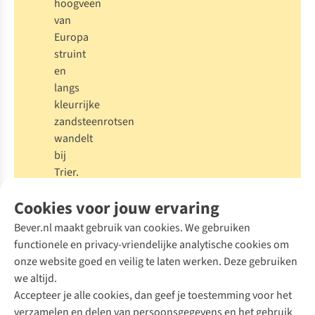
hoogveen
van
Europa
struint
en
langs
kleurrijke
zandsteenrotsen
wandelt
bij
Trier.
De
Cookies voor jouw ervaring
Mullerthal
Trail,
Bever.nl maakt gebruik van cookies. We gebruiken
Luxemburg:
functionele en privacy-vriendelijke analytische cookies om
maak
onze website goed en veilig te laten werken. Deze gebruiken
een
we altijd.
zesdaagse
Accepteer je alle cookies, dan geef je toestemming voor het
tocht
verzamelen en delen van persoonsgegevens en het gebruik