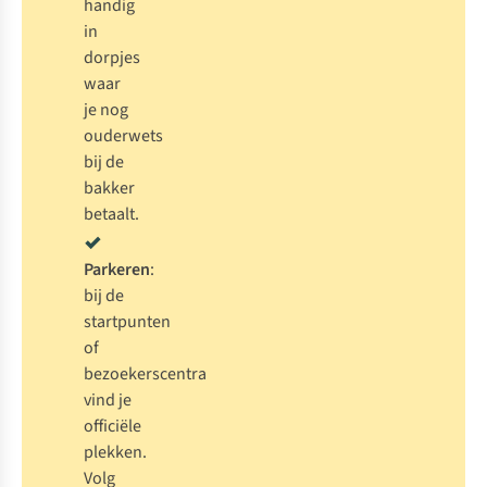
handig
in
dorpjes
waar
je nog
ouderwets
bij de
bakker
betaalt.
Parkeren
:
bij de
startpunten
of
bezoekerscentra
vind je
officiële
plekken.
Volg