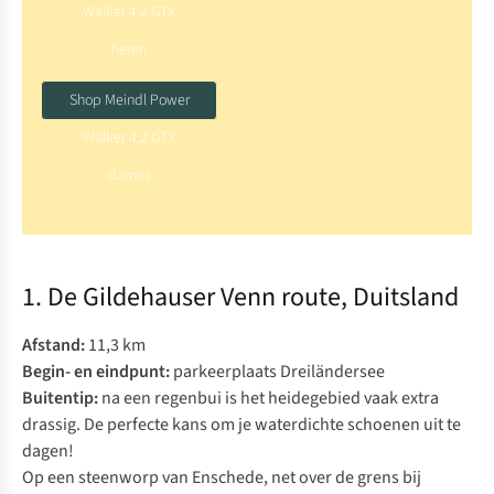
Walker 4.2 GTX
heren
Shop Meindl Power
Walker 4.2 GTX
dames
1. De Gildehauser Venn route, Duitsland
Afstand:
11,3 km
B
egin- en eindpunt:
parkeerplaats Dreiländersee
Buitentip:
na een regenbui is het heidegebied vaak extra
drassig. De perfecte kans om je
waterdichte schoenen
uit te
dagen!
Op een steenworp van Enschede, net over de grens bij