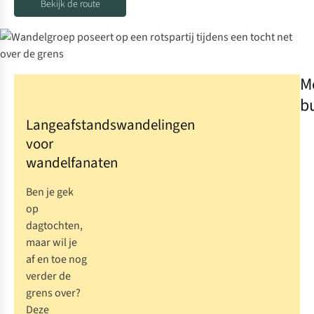
Bekijk de route
M
bu
Langeafstandswandelingen
voor
wandelfanaten
Ben je gek
op
dagtochten,
maar wil je
af en toe nog
verder de
grens over?
Deze