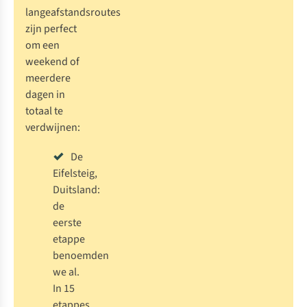
langeafstandsroutes
zijn perfect
om een
weekend of
meerdere
dagen in
totaal te
verdwijnen:
De
Eifelsteig
,
Duitsland:
de
eerste
etappe
benoemden
we al.
In 15
etappes