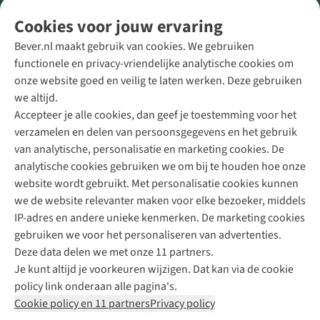
Volg ons voor meer Buiten
Cookies voor jouw ervaring
Bever.nl maakt gebruik van cookies. We gebruiken
functionele en privacy-vriendelijke analytische cookies om
onze website goed en veilig te laten werken. Deze gebruiken
Direct advies van een Buitenexpert
we altijd.
Accepteer je alle cookies, dan geef je toestemming voor het
+31 (0)85 888 50 88
verzamelen en delen van persoonsgegevens en het gebruik
+31 6 12 28 49 80
van analytische, personalisatie en marketing cookies. De
analytische cookies gebruiken we om bij te houden hoe onze
Contactformulier
website wordt gebruikt. Met personalisatie cookies kunnen
we de website relevanter maken voor elke bezoeker, middels
IP-adres en andere unieke kenmerken. De marketing cookies
Algeme
gebruiken we voor het personaliseren van advertenties.
voorwa
Deze data delen we met onze 11 partners.
|
Je kunt altijd je voorkeuren wijzigen. Dat kan via de cookie
Priva
policy link onderaan alle pagina's.
polic
Cookie policy en 11 partners
Privacy policy
|