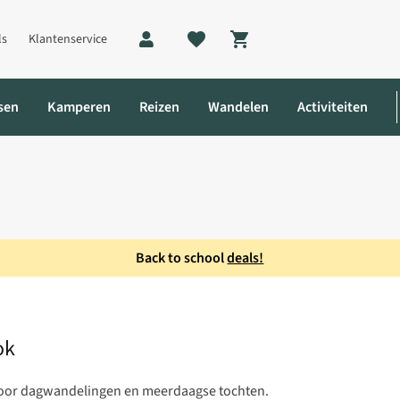
ls
Klantenservice
Shopping cart
sen
Kamperen
Reizen
Wandelen
Activiteiten
Back to school
deals!
l Wandelsok
ok
 voor dagwandelingen en meerdaagse tochten.