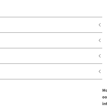
Mo
oo
in