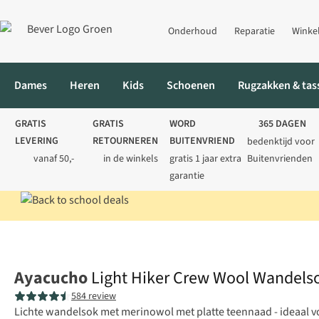
Onderhoud
Reparatie
Winke
Dames
Heren
Kids
Schoenen
Rugzakken & tas
GRATIS
GRATIS
WORD
365 DAGEN
LEVERING
RETOURNEREN
BUITENVRIEND
bedenktijd voor
vanaf 50,-
in de winkels
gratis 1 jaar extra
Buitenvrienden
garantie
Home
Heren
Sokken
Wandelsokken
Light Hiker Crew Woo
Ayacucho
Light Hiker Crew Wool Wandels
584 review
Lichte wandelsok met merinowol met platte teennaad - ideaal