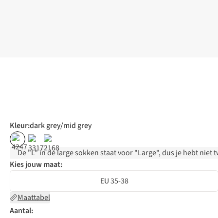
Kleur
:
dark grey/mid grey
De "L" in de large sokken staat voor "Large", dus je hebt niet
Kies jouw maat:
EU 35-38
Maattabel
Aantal: