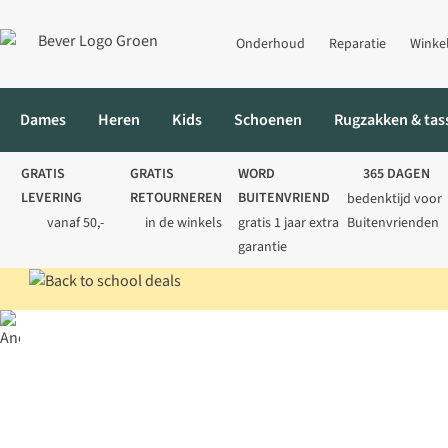
Onderhoud
Reparatie
Winke
Dames
Heren
Kids
Schoenen
Rugzakken & tas
GRATIS
GRATIS
WORD
365 DAGEN
LEVERING
RETOURNEREN
BUITENVRIEND
bedenktijd voor
vanaf 50,-
in de winkels
gratis 1 jaar extra
Buitenvrienden
garantie
Home
Klantenservice
Contactformulier