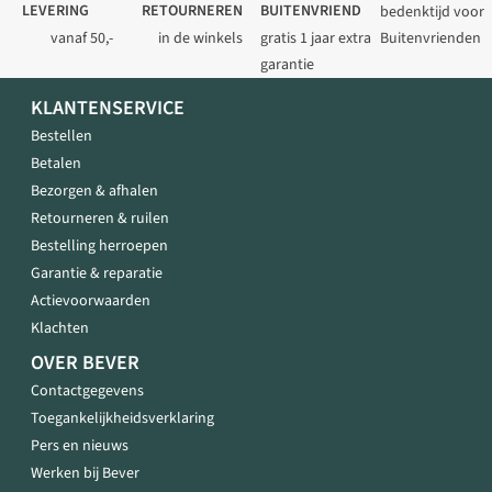
LEVERING
RETOURNEREN
BUITENVRIEND
bedenktijd voor
vanaf 50,-
in de winkels
gratis 1 jaar extra
Buitenvrienden
garantie
KLANTENSERVICE
Bestellen
Betalen
Bezorgen & afhalen
Retourneren & ruilen
Bestelling herroepen
Garantie & reparatie
Actievoorwaarden
Klachten
OVER BEVER
Contactgegevens
Toegankelijkheidsverklaring
Pers en nieuws
Werken bij Bever