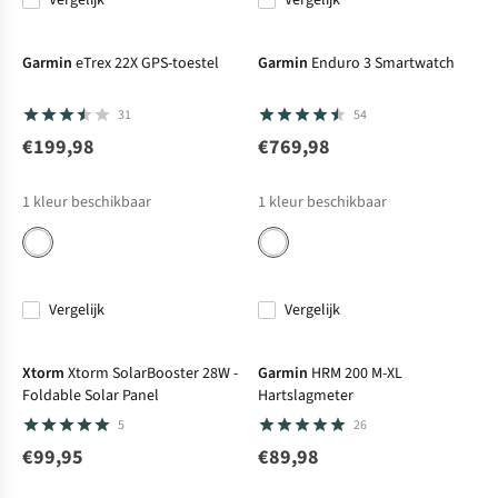
Vergelijk
Vergelijk
Garmin
eTrex 22X GPS-toestel
Garmin
Enduro 3 Smartwatch
31
54
€199,98
€769,98
1
kleur beschikbaar
1
kleur beschikbaar
Vergelijk
Vergelijk
Net binnen
Net binnen
Xtorm
Xtorm SolarBooster 28W -
Garmin
HRM 200 M-XL
Foldable Solar Panel
Hartslagmeter
5
26
€99,95
€89,98