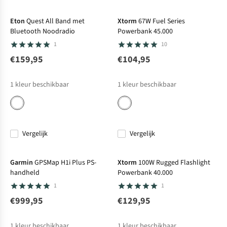
Eton
Quest All Band met
Xtorm
67W Fuel Series
Bluetooth Noodradio
Powerbank 45.000
1
10
€159,95
€104,95
1
kleur beschikbaar
1
kleur beschikbaar
Vergelijk
Vergelijk
Net binnen
Garmin
GPSMap H1i Plus PS-
Xtorm
100W Rugged Flashlight
handheld
Powerbank 40.000
1
1
€999,95
€129,95
1
kleur beschikbaar
1
kleur beschikbaar