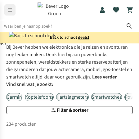
Sho
Back to school
deals!
reldstekkers
watches
lnavigatie
erbanks
tscomputers
Bij Bever hebben we elektronica die je reizen en avonturen
Home
Elektronica
nog leuker maken. Denk hierbij aan powerbanks,
zonnepanelen, wereldstekkers en sterke reservebatterijen
die garanderen dat jouw actiecamera, mobiel, gps-toestel en
smartwatch altijd klaar voor gebruik zijn.
Lees verder
Vind snel wat je zoekt:
Garmin
Koptelefoons
Hartslagmeters
Smartwatches
Power
Filter & sorteer
234 producten