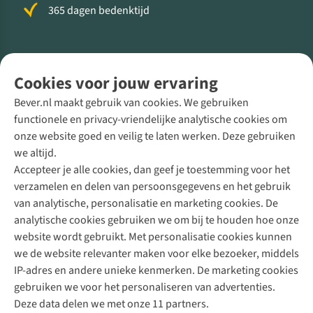
365 dagen bedenktijd
Volg ons voor meer Buiten
Cookies voor jouw ervaring
Bever.nl maakt gebruik van cookies. We gebruiken
functionele en privacy-vriendelijke analytische cookies om
onze website goed en veilig te laten werken. Deze gebruiken
Direct advies van een Buitenexpert
we altijd.
Accepteer je alle cookies, dan geef je toestemming voor het
+31 (0)85 888 50 88
verzamelen en delen van persoonsgegevens en het gebruik
+31 6 12 28 49 80
van analytische, personalisatie en marketing cookies. De
analytische cookies gebruiken we om bij te houden hoe onze
Contactformulier
website wordt gebruikt. Met personalisatie cookies kunnen
we de website relevanter maken voor elke bezoeker, middels
IP-adres en andere unieke kenmerken. De marketing cookies
Algeme
gebruiken we voor het personaliseren van advertenties.
voorwa
Deze data delen we met onze 11 partners.