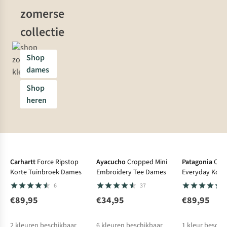
zomerse
collectie
Shop
dames
Shop
heren
Carhartt
Force Ripstop
Ayacucho
Cropped Mini
Patagonia
Out
Korte Tuinbroek Dames
Embroidery Tee Dames
Everyday Kort
6
37
€89,95
€34,95
€89,95
2
kleuren beschikbaar
6
kleuren beschikbaar
1
kleur beschi