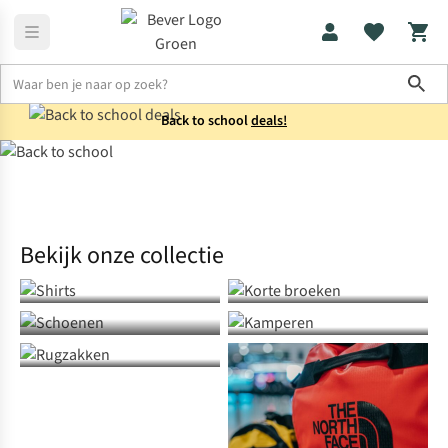
Sho
Back to school
deals!
Shop nu
Bekijk onze collectie
Shirts
Shorts
Schoenen
Kamperen
Rugzakken