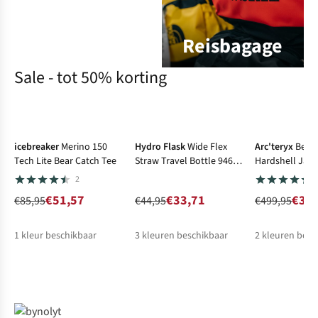
Reisbagage
Sale - tot 50% korting
-40%
Sale
-25%
Sale
-25%
Sale
icebreaker
Merino 150
Hydro Flask
Wide Flex
Arc'teryx
Beta 
Tech Lite Bear Catch Tee
Straw Travel Bottle 946
Hardshell Jas
ml Drinkfles
2
€51,57
€33,71
€37
€85,95
€44,95
€499,95
1
kleur beschikbaar
3
kleuren beschikbaar
2
kleuren besc
%
%
%
%