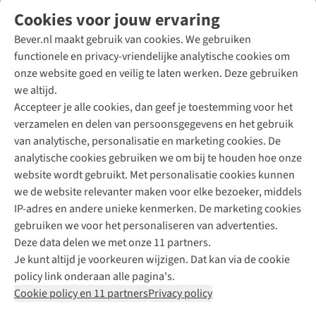
Volg ons voor meer Buiten
Cookies voor jouw ervaring
Bever.nl maakt gebruik van cookies. We gebruiken
functionele en privacy-vriendelijke analytische cookies om
onze website goed en veilig te laten werken. Deze gebruiken
Direct advies van een Buitenexpert
we altijd.
Accepteer je alle cookies, dan geef je toestemming voor het
+31 (0)85 888 50 88
verzamelen en delen van persoonsgegevens en het gebruik
+31 6 12 28 49 80
van analytische, personalisatie en marketing cookies. De
analytische cookies gebruiken we om bij te houden hoe onze
Contactformulier
website wordt gebruikt. Met personalisatie cookies kunnen
we de website relevanter maken voor elke bezoeker, middels
IP-adres en andere unieke kenmerken. De marketing cookies
Algeme
gebruiken we voor het personaliseren van advertenties.
voorwa
Deze data delen we met onze 11 partners.
|
Je kunt altijd je voorkeuren wijzigen. Dat kan via de cookie
Priva
policy link onderaan alle pagina's.
polic
Cookie policy en 11 partners
Privacy policy
|