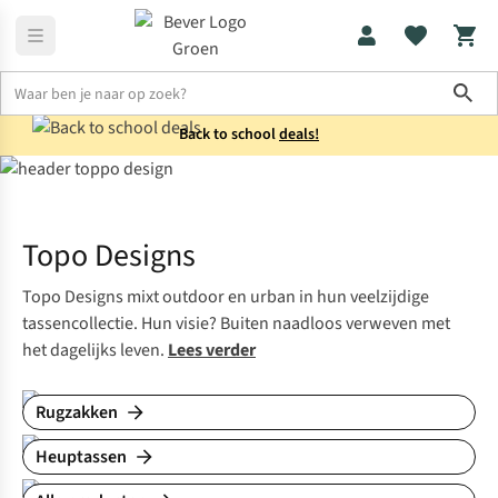
Sho
Back to school
deals!
Merken
Topo Designs
Topo Designs
Topo Designs mixt outdoor en urban in hun veelzijdige
tassencollectie. Hun visie? Buiten naadloos verweven met
het dagelijks leven.
Lees verder
Rugzakken
Heuptassen