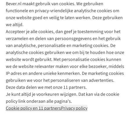
Bever.nl maakt gebruik van cookies. We gebruiken
functionele en privacy-vriendelijke analytische cookies om
onze website goed en veilig te laten werken. Deze gebruiken
Direct advies van een Buitenexpert
we altijd.
Accepteer je alle cookies, dan geef je toestemming voor het
+31 (0)85 888 50 88
verzamelen en delen van persoonsgegevens en het gebruik
+31 6 12 28 49 80
van analytische, personalisatie en marketing cookies. De
analytische cookies gebruiken we om bij te houden hoe onze
Contactformulier
website wordt gebruikt. Met personalisatie cookies kunnen
we de website relevanter maken voor elke bezoeker, middels
IP-adres en andere unieke kenmerken. De marketing cookies
Algeme
gebruiken we voor het personaliseren van advertenties.
voorwa
Deze data delen we met onze 11 partners.
|
Je kunt altijd je voorkeuren wijzigen. Dat kan via de cookie
Priva
policy link onderaan alle pagina's.
polic
Cookie policy en 11 partners
Privacy policy
|
Cook
polic