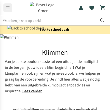
Sho
Back to school
deals!
Home
Klimmen
Klimmen
Van je eerste bouldersessie tot een uitdagende multipitch
in de bergen: jouw ideale klim begint hier! Wat je
klimplannen ook zijn en wat je niveau ook is, we helpen je
graag bij de voorbereiding. Je vindt hier alles wat je nodig
hebt, van een uitgebreide klimcollectie tot advies en
inspiratie.
Lees verder
|
|
|
|
|
Activiteiten
Shop op categorie
Advies
Merken
Inspiratie