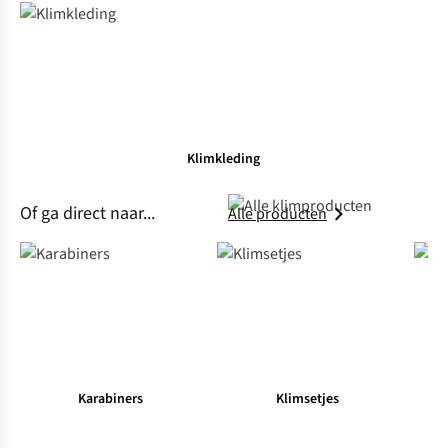
Klimkleding
Of ga direct naar...
Alle producten
Welke klimschoenen
Pakl
Karabiners
Klimsetjes
heb je nodig?
nee