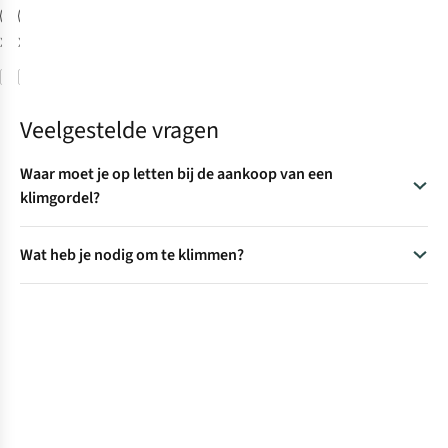
%
XS
S
XS/M
Vergelijk
Vergelijk
Veelgestelde vragen
Waar moet je op letten bij de aankoop van een
klimgordel?
Een klimgordel vormt de basis voor je veiligheid tijdens het kli
Wat heb je nodig om te klimmen?
afhankelijk van een aantal factoren, zoals het type, de pasvorm 
Om te klimmen heb je verschillende spullen nodig, afhankelijk v
alle klim-benodigdheden
op een rijtje gezet, zo ben je klaar vo