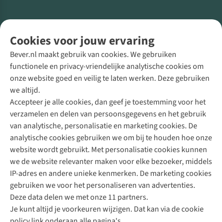
Volg ons voor meer Buiten
Cookies voor jouw ervaring
Bever.nl maakt gebruik van cookies. We gebruiken
functionele en privacy-vriendelijke analytische cookies om
onze website goed en veilig te laten werken. Deze gebruiken
Direct advies van een Buitenexpert
we altijd.
Accepteer je alle cookies, dan geef je toestemming voor het
+31 (0)85 888 50 88
verzamelen en delen van persoonsgegevens en het gebruik
+31 6 12 28 49 80
van analytische, personalisatie en marketing cookies. De
analytische cookies gebruiken we om bij te houden hoe onze
Contactformulier
website wordt gebruikt. Met personalisatie cookies kunnen
we de website relevanter maken voor elke bezoeker, middels
IP-adres en andere unieke kenmerken. De marketing cookies
Algeme
gebruiken we voor het personaliseren van advertenties.
voorwa
Deze data delen we met onze 11 partners.
|
Je kunt altijd je voorkeuren wijzigen. Dat kan via de cookie
Priva
policy link onderaan alle pagina's.