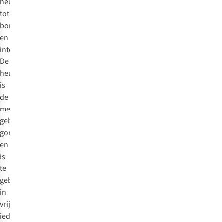
heupgordels
tot
borst-
en
integraalgordels.
De
heupgordel
is
de
meest
gebruikte
gordel
en
is
te
gebruiken
in
vrijwel
iedere