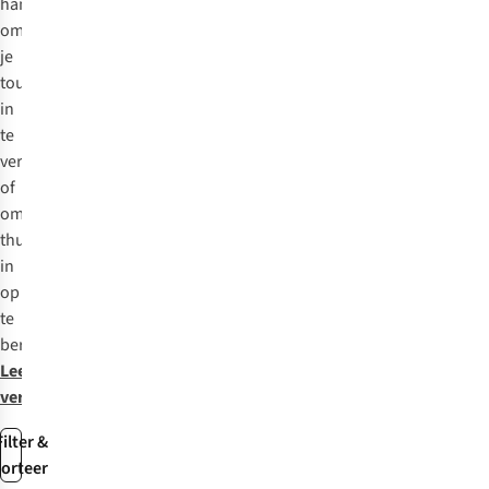
handig
om
je
touwen
in
te
vervoeren
of
om
thuis
in
op
te
bergen.
Lees
verder
Filter &
sorteer