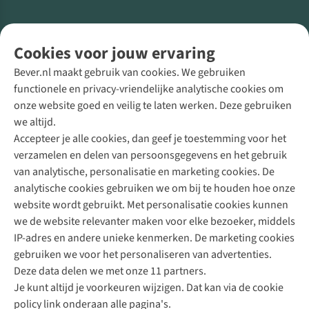
Volg ons voor meer Buiten
Cookies voor jouw ervaring
Bever.nl maakt gebruik van cookies. We gebruiken
functionele en privacy-vriendelijke analytische cookies om
onze website goed en veilig te laten werken. Deze gebruiken
Direct advies van een Buitenexpert
we altijd.
Accepteer je alle cookies, dan geef je toestemming voor het
+31 (0)85 888 50 88
verzamelen en delen van persoonsgegevens en het gebruik
+31 6 12 28 49 80
van analytische, personalisatie en marketing cookies. De
analytische cookies gebruiken we om bij te houden hoe onze
Contactformulier
website wordt gebruikt. Met personalisatie cookies kunnen
we de website relevanter maken voor elke bezoeker, middels
IP-adres en andere unieke kenmerken. De marketing cookies
Algeme
gebruiken we voor het personaliseren van advertenties.
voorwa
Deze data delen we met onze 11 partners.
|
Je kunt altijd je voorkeuren wijzigen. Dat kan via de cookie
Priva
policy link onderaan alle pagina's.