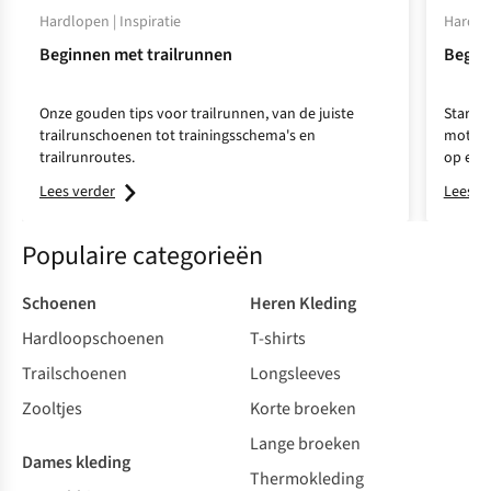
Hardlopen | Inspiratie
Hardlo
Beginnen met trailrunnen
Beginn
Onze gouden tips voor trailrunnen, van de juiste
Start 
trailrunschoenen tot trainingsschema's en
motivat
trailrunroutes.
op en r
Lees verder
Lees v
Populaire categorieën
Schoenen
Heren Kleding
Hardloopschoenen
T-shirts
Trailschoenen
Longsleeves
Zooltjes
Korte broeken
Lange broeken
Dames kleding
Thermokleding