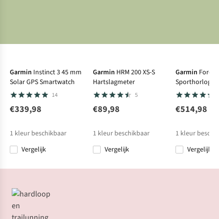
Net binnen
Net binnen
Garmin
Instinct 3 45 mm
Garmin
HRM 200 XS-S
Garmin
Foreru
Solar GPS Smartwatch
Hartslagmeter
Sporthorloge
14
5
€339,98
€89,98
€514,98
1
kleur beschikbaar
1
kleur beschikbaar
1
kleur beschi
Vergelijk
Vergelijk
Vergelijk