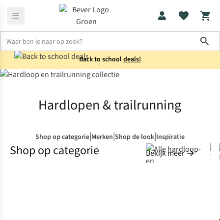
Sho
Back to school
deals!
Home
Hardlopen & trailrunning
Hardlopen & trailrunning
|
|
|
Shop op categorie
Merken
Shop de look
Inspiratie
Shop op categorie
Bekijk meer