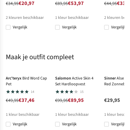
€20,97
€53,97
€33,
€34,95
€89,95
€44,95
2
kleuren beschikbaar
1
kleur beschikbaar
2
kleuren besc
Vergelijk
Vergelijk
Vergelijk
%
%
%
%
%
Maak je outfit compleet
-25%
Sale
-10%
Net binnen
Arc'teryx
Bird Word Cap
Salomon
Active Skin 4
Sinner
Alseis 
Pet
Set Hardloopvest
Red Zonnebril
14
15
€37,46
€89,95
€29,95
€49,95
€99,95
1
kleur beschikbaar
1
kleur beschikbaar
1
kleur beschi
Vergelijk
Vergelijk
Vergelijk
%
%