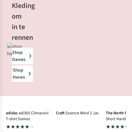
Kleding
om
in te
rennen
Shop
Dames
Shop
Heren
-40%
Sale
-40%
Sale
-25%
Sale
adidas
adi365 Climacool
Craft
Essence Wind 2 Jas
The North Fac
T-shirt Dames
Short Hardloo
1