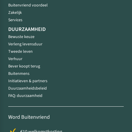
Buitenvriend voordeel
Zakelijk
Services
DUURZAAMHEID
Bewuste keuze
Verleng levensduur
Tweede leven
Verhuur
Bever koopt terug
Buitenmens
Initiatieven & partners
Duurzaamheidsbeleid
FAQ: duurzaamheid
Word Buitenvriend
€10 welkomstkorting