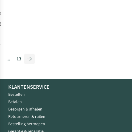
5
kleuren beschikbaar
Vergelijk
...
13
KLANTENSERVICE
Bestellen
Betalen
Bezorgen & afhalen
Retourneren & ruilen
Bestelling herroepen
Garantie & reparatie