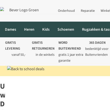
Onderhoud
Reparatie
Winke
Dames
Heren
Kids
Schoenen
Rugzakken & tas
GRATIS
GRATIS
WORD
365 DAGEN
LEVERING
RETOURNEREN
BUITENVRIEND
bedenktijd voor
vanaf 50,-
in de winkels
gratis 1 jaar extra
Buitenvrienden
garantie
Home
Dames
Reiskleding
UV-werende kleding
UV-
werende
Dameskleding