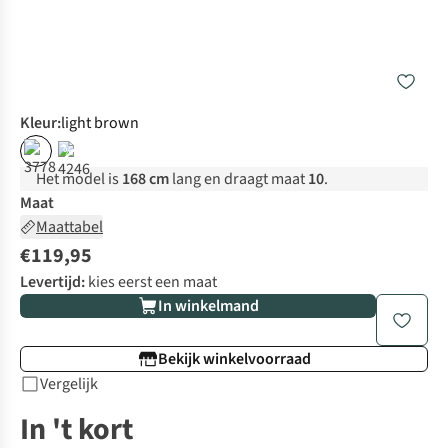
Kleur
:
light brown
%
Het model is
168 cm
lang en draagt maat
10
.
Maat
Maattabel
€119,95
Levertijd:
kies eerst een maat
In winkelmand
Bekijk winkelvoorraad
Vergelijk
In 't kort