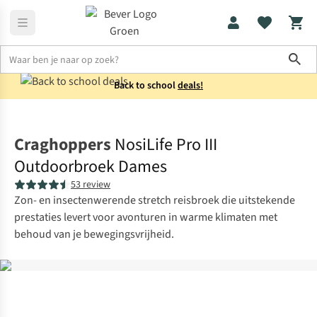
Sho
Back to school
deals!
Broeken
Wandelbroeken
Craghoppers
NosiLife Pro III
Outdoorbroek Dames
53 review
Zon- en insectenwerende stretch reisbroek die uitstekende
prestaties levert voor avonturen in warme klimaten met
behoud van je bewegingsvrijheid.