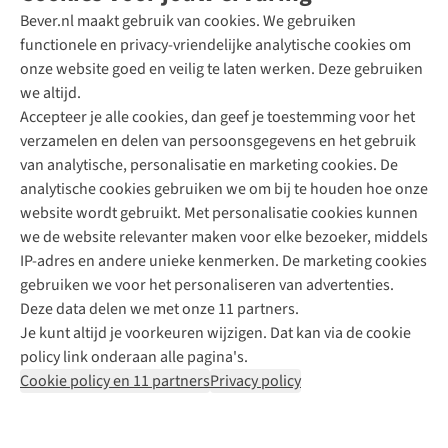
Bever.nl maakt gebruik van cookies. We gebruiken
functionele en privacy-vriendelijke analytische cookies om
onze website goed en veilig te laten werken. Deze gebruiken
Direct advies van een Buitenexpert
we altijd.
Accepteer je alle cookies, dan geef je toestemming voor het
+31 (0)85 888 50 88
verzamelen en delen van persoonsgegevens en het gebruik
+31 6 12 28 49 80
van analytische, personalisatie en marketing cookies. De
analytische cookies gebruiken we om bij te houden hoe onze
Contactformulier
website wordt gebruikt. Met personalisatie cookies kunnen
we de website relevanter maken voor elke bezoeker, middels
IP-adres en andere unieke kenmerken. De marketing cookies
Algeme
gebruiken we voor het personaliseren van advertenties.
voorwa
Deze data delen we met onze 11 partners.
|
Je kunt altijd je voorkeuren wijzigen. Dat kan via de cookie
Priva
policy link onderaan alle pagina's.
polic
Cookie policy en 11 partners
Privacy policy
|
Cook
polic