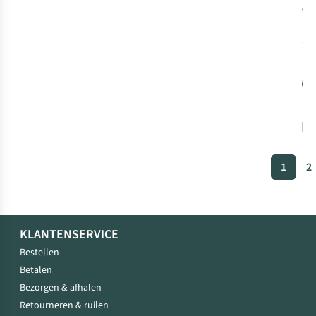
€6
3
k
bes
1
2
KLANTENSERVICE
Bestellen
Betalen
Bezorgen & afhalen
Retourneren & ruilen