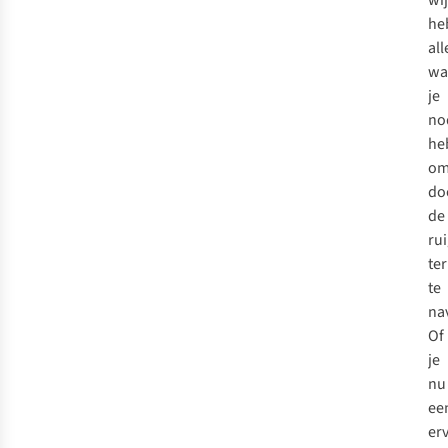
wij
he
all
wa
je
no
he
o
do
de
ru
te
te
na
Of
je
nu
ee
er