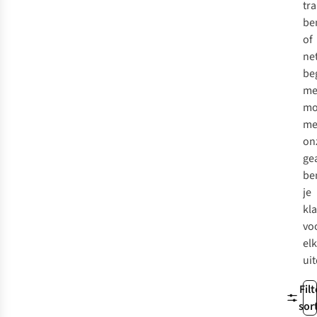
tra
be
of
ne
be
me
mo
me
on
ge
be
je
kl
vo
el
ui
Filt
sor