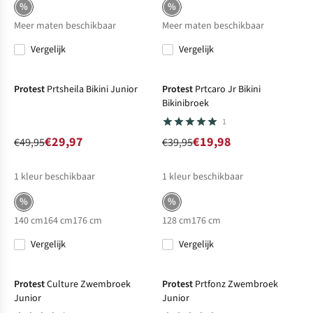
%
%
Meer maten beschikbaar
Meer maten beschikbaar
Vergelijk
Vergelijk
-40%
Sale
-50%
Sale
Protest
Prtsheila Bikini Junior
Protest
Prtcaro Jr Bikini
Bikinibroek
1
€29,97
€19,98
€49,95
€39,95
1
kleur beschikbaar
1
kleur beschikbaar
%
%
140 cm
164 cm
176 cm
128 cm
176 cm
Vergelijk
Vergelijk
-50%
Sale
-40%
Sale
Protest
Culture Zwembroek
Protest
Prtfonz Zwembroek
Junior
Junior