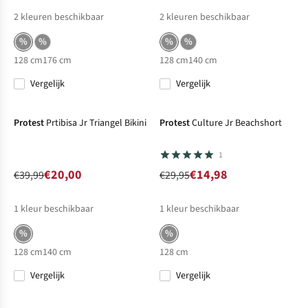
2
kleuren beschikbaar
2
kleuren beschikbaar
%
%
%
%
128 cm
176 cm
128 cm
140 cm
Vergelijk
Vergelijk
-50%
Sale
-50%
Sale
Protest
Prtibisa Jr Triangel Bikini
Protest
Culture Jr Beachshort
1
€20,00
€14,98
€39,99
€29,95
1
kleur beschikbaar
1
kleur beschikbaar
%
%
128 cm
140 cm
128 cm
Vergelijk
Vergelijk
-40%
Sale
-40%
Sale