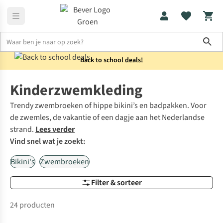
Sho
Back to school
deals!
Kids
Zwemkleding
Kinderzwemkleding
Trendy zwembroeken of hippe bikini’s en badpakken. Voor
de zwemles, de vakantie of een dagje aan het Nederlandse
strand.
Lees verder
Vind snel wat je zoekt:
Bikini's
Zwembroeken
Filter & sorteer
24 producten
-50%
Sale
-50%
Sale