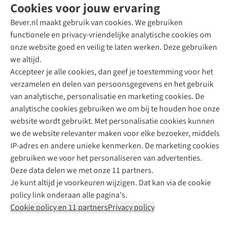
Cookies voor jouw ervaring
Bever.nl maakt gebruik van cookies. We gebruiken
functionele en privacy-vriendelijke analytische cookies om
onze website goed en veilig te laten werken. Deze gebruiken
Direct advies van een Buitenexpert
we altijd.
Accepteer je alle cookies, dan geef je toestemming voor het
+31 (0)85 888 50 88
verzamelen en delen van persoonsgegevens en het gebruik
+31 6 12 28 49 80
van analytische, personalisatie en marketing cookies. De
analytische cookies gebruiken we om bij te houden hoe onze
Contactformulier
website wordt gebruikt. Met personalisatie cookies kunnen
we de website relevanter maken voor elke bezoeker, middels
IP-adres en andere unieke kenmerken. De marketing cookies
Algeme
gebruiken we voor het personaliseren van advertenties.
voorwa
Deze data delen we met onze 11 partners.
|
Je kunt altijd je voorkeuren wijzigen. Dat kan via de cookie
Priva
policy link onderaan alle pagina's.
polic
Cookie policy en 11 partners
Privacy policy
|
Cook