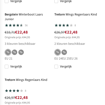
Vergelijk
Vergelijk
-33%
Sale
-17%
Sale
Bergstein
Winterboot Laars
Tretorn
Wings Regenlaars Kind
Junior
56
8
€22,48
€22,48
€33,71
€26,97
Originele prijs: €44,95
Originele prijs: €44,95
3
kleuren beschikbaar
2
kleuren beschikbaar
%
%
%
%
%
EU 21
EU 24
EU 25
EU 26
Vergelijk
Vergelijk
-17%
Sale
Tretorn
Wings Regenlaars Kind
8
€22,48
€26,97
Originele prijs: €44,95