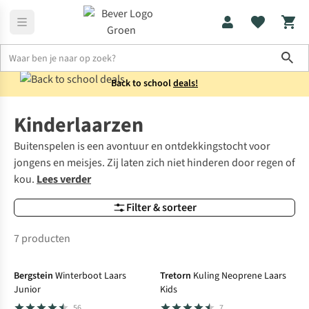
Sho
Back to school
deals!
Schoenen
Laarzen
Kinderlaarzen
Buitenspelen is een avontuur en ontdekkingstocht voor
jongens en meisjes. Zij laten zich niet hinderen door regen of
kou.
Lees verder
Filter & sorteer
7 producten
-17%
Sale
-17%
Sale
Bergstein
Winterboot Laars
Tretorn
Kuling Neoprene Laars
Junior
Kids
56
7