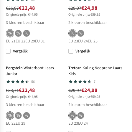
€22,48
€24,98
€26,97
€29,97
Originele prijs: €44,95
Originele prijs: €59,95
3
kleuren beschikbaar
2
kleuren beschikbaar
%
%
%
%
%
EU 21
EU 22
EU 29
EU 31
EU 23
EU 24
EU 25
Vergelijk
Vergelijk
-33%
Sale
-17%
Sale
Bergstein
Winterboot Laars
Tretorn
Kuling Neoprene Laars
Junior
Kids
56
7
€22,48
€24,98
€33,71
€29,97
Originele prijs: €44,95
Originele prijs: €59,95
3
kleuren beschikbaar
2
kleuren beschikbaar
%
%
%
%
%
EU 22
EU 29
EU 23
EU 24