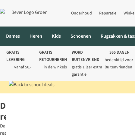
Onderhoud
Reparatie
Winke
Dames
Heren
Kids
Schoenen
Rugzakken & tas
GRATIS
GRATIS
WORD
365 DAGEN
LEVERING
RETOURNEREN
BUITENVRIEND
bedenktijd voor
vanaf 50,-
in de winkels
gratis 1 jaar extra
Buitenvrienden
garantie
Home
Dames
Jassen
Regenjassen
Dames
regenjassen
Dames
regenjassen