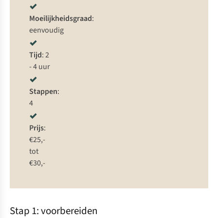
Moeilijkheidsgraad
:
eenvoudig
Tijd
: 2
- 4 uur
Stappen
:
4
Prijs
:
€25,-
tot
€30,-
Stap 1: voorbereiden