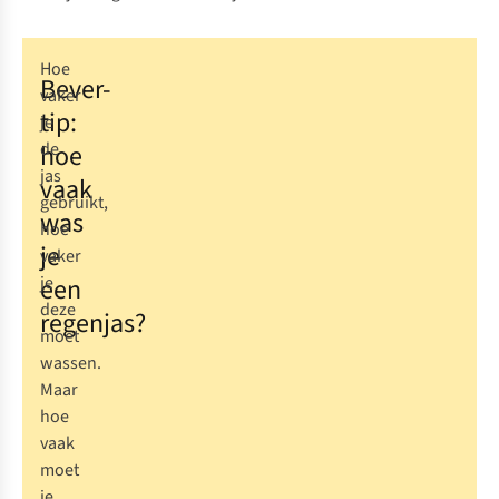
Hoe
Bever-
vaker
tip:
je
hoe
de
jas
vaak
gebruikt,
was
hoe
je
vaker
een
je
deze
regenjas?
moet
wassen.
Maar
hoe
vaak
moet
je