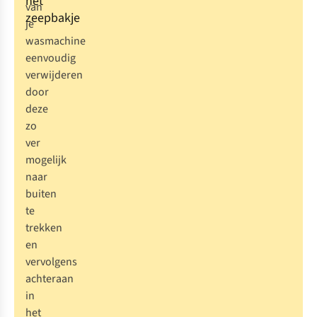
het
van
zeepbakje
je
wasmachine
eenvoudig
verwijderen
door
deze
zo
ver
mogelijk
naar
buiten
te
trekken
en
vervolgens
achteraan
in
het