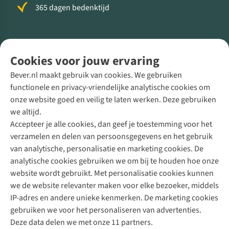
365 dagen bedenktijd
Volg ons voor meer Buiten
Cookies voor jouw ervaring
Bever.nl maakt gebruik van cookies. We gebruiken
functionele en privacy-vriendelijke analytische cookies om
onze website goed en veilig te laten werken. Deze gebruiken
Direct advies van een Buitenexpert
we altijd.
Accepteer je alle cookies, dan geef je toestemming voor het
+31 (0)85 888 50 88
verzamelen en delen van persoonsgegevens en het gebruik
+31 6 12 28 49 80
van analytische, personalisatie en marketing cookies. De
analytische cookies gebruiken we om bij te houden hoe onze
Contactformulier
website wordt gebruikt. Met personalisatie cookies kunnen
we de website relevanter maken voor elke bezoeker, middels
IP-adres en andere unieke kenmerken. De marketing cookies
Algeme
gebruiken we voor het personaliseren van advertenties.
voorwa
Deze data delen we met onze 11 partners.