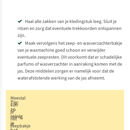
Haal alle zakken van je kledingstuk leeg. Sluit je
ritsen en zorg dat eventuele trekkoorden ontspannen
zijn.
Maak vervolgens het zeep- en wasverzachterbakje
van je wasmachine goed schoon en verwijder
eventuele zeepresten. Dit voorkomt dat er schadelijke
parfums of wasverzachter in aanraking komen met de
jas. Deze middelen zorgen er namelijk voor dat de
waterafstotende werking van de jas afneemt.
Meestal
Tip:
kun
zo
je
reinig
het
je
zeepbakje