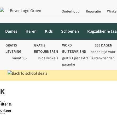
Onderhoud
Reparatie
Winke
Dames
Heren
Kids
Schoenen
Rugzakken & tas
GRATIS
GRATIS
WORD
365 DAGEN
LEVERING
RETOURNEREN
BUITENVRIEND
bedenktijd voor
vanaf 50,-
in de winkels
gratis 1 jaar extra
Buitenvrienden
garantie
Home
SALE
SALE kamperen
Koken
Koken
Filter &
sorteer