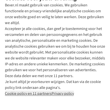
Bever.nl maakt gebruik van cookies. We gebruiken
functionele en privacy-vriendelijke analytische cookies om
onze website goed en veilig te laten werken. Deze gebruiken
Direct advies van een Buitenexpert
we altijd.
Accepteer je alle cookies, dan geef je toestemming voor het
+31 (0)85 888 50 88
verzamelen en delen van persoonsgegevens en het gebruik
+31 6 12 28 49 80
van analytische, personalisatie en marketing cookies. De
analytische cookies gebruiken we om bij te houden hoe onze
Contactformulier
website wordt gebruikt. Met personalisatie cookies kunnen
we de website relevanter maken voor elke bezoeker, middels
IP-adres en andere unieke kenmerken. De marketing cookies
Algeme
gebruiken we voor het personaliseren van advertenties.
voorwa
Deze data delen we met onze 11 partners.
|
Je kunt altijd je voorkeuren wijzigen. Dat kan via de cookie
Priva
policy link onderaan alle pagina's.
polic
Cookie policy en 11 partners
Privacy policy
|
Cook
polic