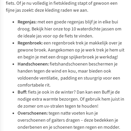
fiets. Of je nu volledig in
fietskleding
stapt of gewoon een
fijne jas zoekt: deze kleding raden we aan.
Regenjas:
met
een goede regenjas
blijf je in elke bui
droog. Bekijk hier
onze top 10 waterdichte jassen
om
de ideale jas voor op de fiets te vinden.
Regenbroek:
een
regenbroek
trek je makkelijk over je
gewone broek. Aangekomen op je werk trek je hem uit
en begin je met een droge spijkerbroek je werkdag!
Handschoenen:
fietshandschoenen
beschermen je
handen tegen de wind en kou, maar bieden ook
voldoende ventilatie, padding en stuurgrip voor een
comfortabele rit.
Buff:
fiets je ook in de winter? Dan kan
een Buff
je de
nodige extra warmte bezorgen. Of gebruik hem juist in
de zomer om uv-stralen tegen te houden!
Overschoenen:
tegen natte voeten kun je
overschoenen
of gaiters dragen – deze bedekken je
onderbenen en je schoenen tegen regen en modder.