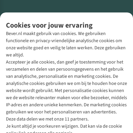
Volg ons voor meer Buiten
Cookies voor jouw ervaring
Bever.nl maakt gebruik van cookies. We gebruiken
functionele en privacy-vriendelijke analytische cookies om
onze website goed en veilig te laten werken. Deze gebruiken
Direct advies van een Buitenexpert
we altijd.
Accepteer je alle cookies, dan geef je toestemming voor het
+31 (0)85 888 50 88
verzamelen en delen van persoonsgegevens en het gebruik
+31 6 12 28 49 80
van analytische, personalisatie en marketing cookies. De
analytische cookies gebruiken we om bij te houden hoe onze
Contactformulier
website wordt gebruikt. Met personalisatie cookies kunnen
we de website relevanter maken voor elke bezoeker, middels
IP-adres en andere unieke kenmerken. De marketing cookies
Algeme
gebruiken we voor het personaliseren van advertenties.
voorwa
Deze data delen we met onze 11 partners.
|
Je kunt altijd je voorkeuren wijzigen. Dat kan via de cookie
Priva