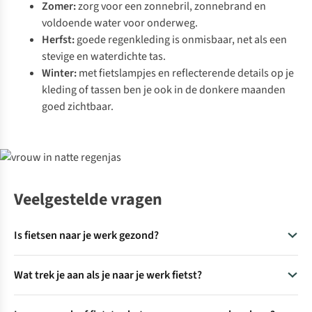
Zomer:
zorg voor
een zonnebril
, zonnebrand en
voldoende water voor onderweg.
Herfst:
goede regenkleding is onmisbaar, net als een
stevige en waterdichte tas.
Winter:
met fietslampjes en reflecterende details op je
kleding of tassen ben je ook in de donkere maanden
goed zichtbaar.
Veelgestelde vragen
Is fietsen naar je werk gezond?
Ja, dagelijks fietsen naar je werk is een eenvoudige manier
Wat trek je aan als je naar je werk fietst?
om meer te bewegen. Regelmatig fietsen draagt bij aan een
betere conditie, meer energie en minder stress. Je hoeft
Bij korte ritten is gewone kleding vaak voldoende. Fiets je