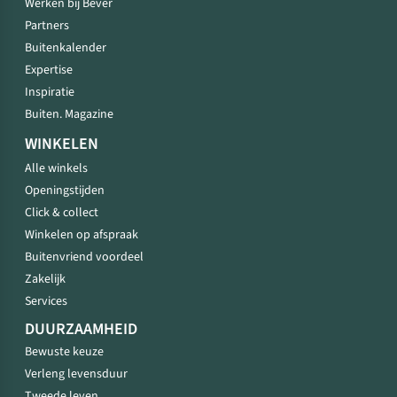
Werken bij Bever
camping.
Partners
Buitenkalender
Expertise
Inspiratie
Buiten. Magazine
WINKELEN
Alle winkels
Openingstijden
Click & collect
Winkelen op afspraak
Buitenvriend voordeel
Zakelijk
Services
DUURZAAMHEID
Bewuste keuze
Verleng levensduur
Tweede leven