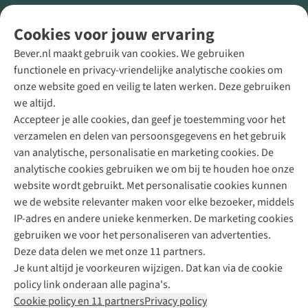
Volg ons voor meer Buiten
Cookies voor jouw ervaring
Bever.nl maakt gebruik van cookies. We gebruiken
functionele en privacy-vriendelijke analytische cookies om
onze website goed en veilig te laten werken. Deze gebruiken
Direct advies van een Buitenexpert
we altijd.
Accepteer je alle cookies, dan geef je toestemming voor het
+31 (0)85 888 50 88
verzamelen en delen van persoonsgegevens en het gebruik
+31 6 12 28 49 80
van analytische, personalisatie en marketing cookies. De
analytische cookies gebruiken we om bij te houden hoe onze
Contactformulier
website wordt gebruikt. Met personalisatie cookies kunnen
we de website relevanter maken voor elke bezoeker, middels
IP-adres en andere unieke kenmerken. De marketing cookies
Algeme
gebruiken we voor het personaliseren van advertenties.
voorwa
Deze data delen we met onze 11 partners.
|
Je kunt altijd je voorkeuren wijzigen. Dat kan via de cookie
Priva
policy link onderaan alle pagina's.
polic
Cookie policy en 11 partners
Privacy policy