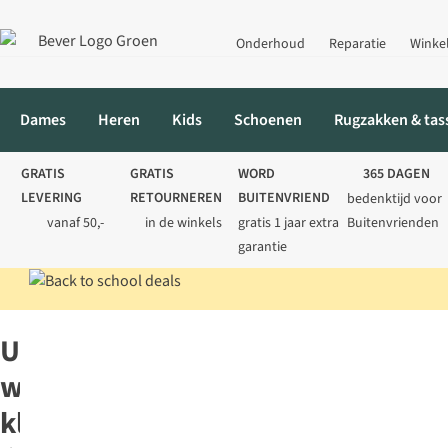
Onderhoud
Reparatie
Winke
Dames
Heren
Kids
Schoenen
Rugzakken & tas
GRATIS
GRATIS
WORD
365 DAGEN
LEVERING
RETOURNEREN
BUITENVRIEND
bedenktijd voor
vanaf 50,-
in de winkels
gratis 1 jaar extra
Buitenvrienden
garantie
Home
Kleding
Reiskleding
UV-werende kleding
UV-
werende
kleding