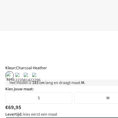
Kleur
:
Charcoal Heather
%
%
%
Het model is
183 cm
lang en draagt maat
M
.
Kies jouw maat:
S
M
€69,95
Levertijd:
kies eerst een maat