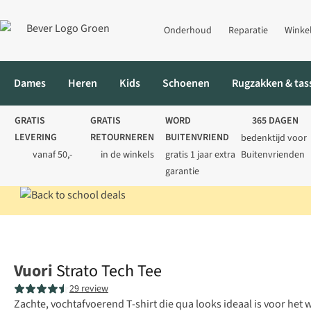
Onderhoud
Reparatie
Winke
Dames
Heren
Kids
Schoenen
Rugzakken & tas
GRATIS
GRATIS
WORD
365 DAGEN
LEVERING
RETOURNEREN
BUITENVRIEND
bedenktijd voor
vanaf 50,-
in de winkels
gratis 1 jaar extra
Buitenvrienden
garantie
Home
Heren
Shirts
T-shirts
Strato Tech Tee
Vuori
Strato Tech Tee
29 review
Zachte, vochtafvoerend T-shirt die qua looks ideaal is voor he