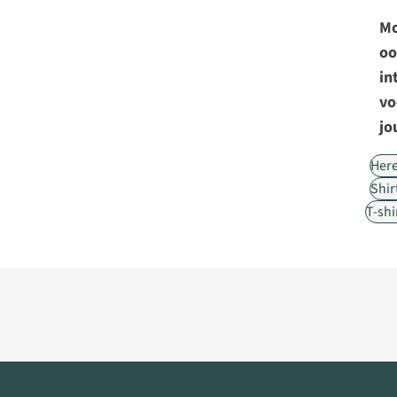
Mo
oo
in
vo
jo
Her
Shir
T-shi