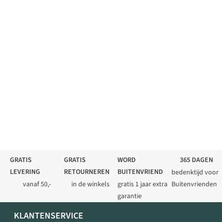
GRATIS
GRATIS
WORD
365 DAGEN
LEVERING
RETOURNEREN
BUITENVRIEND
bedenktijd voor
vanaf 50,-
in de winkels
gratis 1 jaar extra
Buitenvrienden
garantie
KLANTENSERVICE