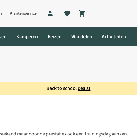
ls
Klantenservice
Shopping cart
sen
Kamperen
Reizen
Wandelen
Activiteiten
Back to school
deals!
t weekend maar door de prestaties ook een trainingsdag aankan.